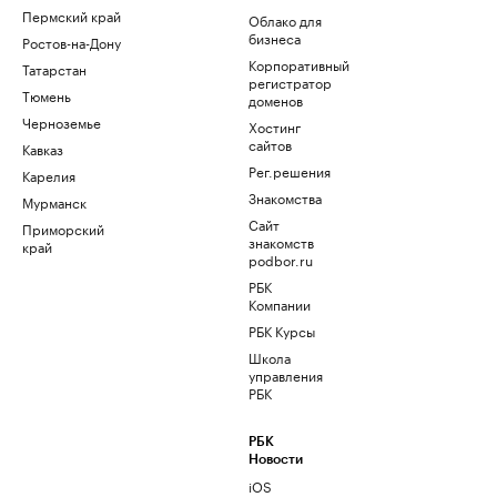
Пермский край
Облако для
бизнеса
Ростов-на-Дону
Корпоративный
Татарстан
регистратор
Тюмень
доменов
Черноземье
Хостинг
сайтов
Кавказ
Рег.решения
Карелия
Знакомства
Мурманск
Сайт
Приморский
знакомств
край
podbor.ru
РБК
Компании
РБК Курсы
Школа
управления
РБК
РБК
Новости
iOS