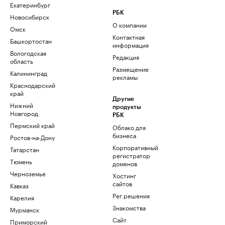
Екатеринбург
РБК
Новосибирск
О компании
Омск
Контактная
Башкортостан
информация
Вологодская
Редакция
область
Размещение
Калининград
рекламы
Краснодарский
край
Другие
Нижний
продукты
Новгород
РБК
Пермский край
Облако для
бизнеса
Ростов-на-Дону
Корпоративный
Татарстан
регистратор
Тюмень
доменов
Черноземье
Хостинг
сайтов
Кавказ
Рег.решения
Карелия
Знакомства
Мурманск
Сайт
Приморский