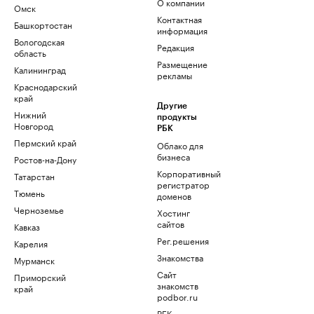
О компании
Омск
Контактная
Башкортостан
информация
Вологодская
Редакция
область
Размещение
Калининград
рекламы
Краснодарский
край
Другие
Нижний
продукты
Новгород
РБК
Пермский край
Облако для
бизнеса
Ростов-на-Дону
Корпоративный
Татарстан
регистратор
Тюмень
доменов
Черноземье
Хостинг
сайтов
Кавказ
Рег.решения
Карелия
Знакомства
Мурманск
Сайт
Приморский
знакомств
край
podbor.ru
РБК