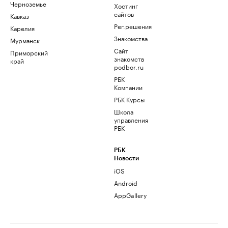
Черноземье
Хостинг
сайтов
Кавказ
Рег.решения
Карелия
Знакомства
Мурманск
Сайт
Приморский
знакомств
край
podbor.ru
РБК
Компании
РБК Курсы
Школа
управления
РБК
РБК
Новости
iOS
Android
AppGallery