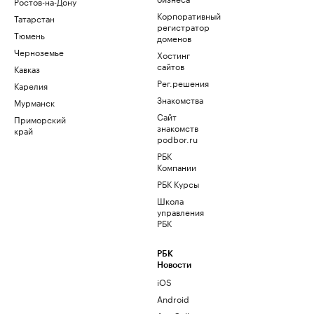
Ростов-на-Дону
Корпоративный
Татарстан
регистратор
Тюмень
доменов
Черноземье
Хостинг
сайтов
Кавказ
Рег.решения
Карелия
Знакомства
Мурманск
Сайт
Приморский
знакомств
край
podbor.ru
РБК
Компании
РБК Курсы
Школа
управления
РБК
РБК
Новости
iOS
Android