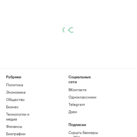
Рубрики
Социальные
сети
Политика
ВКонтакте
Экономика
Одноклассники
Общество
Telegram
Бизнес
Дзен
Технологии и
медиа
Финансы
Подписки
Скрыть баннеры
Биографии
на РБК