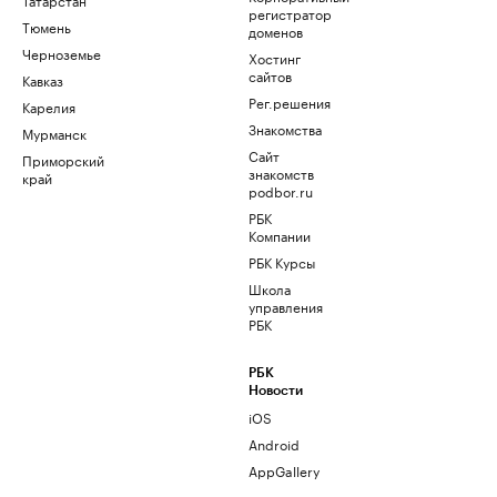
регистратор
Тюмень
доменов
Черноземье
Хостинг
сайтов
Кавказ
Рег.решения
Карелия
Знакомства
Мурманск
Сайт
Приморский
знакомств
край
podbor.ru
РБК
Компании
РБК Курсы
Школа
управления
РБК
РБК
Новости
iOS
Android
AppGallery