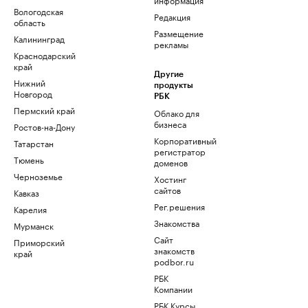
Вологодская
Редакция
область
Размещение
Калининград
рекламы
Краснодарский
край
Другие
Нижний
продукты
Новгород
РБК
Пермский край
Облако для
бизнеса
Ростов-на-Дону
Корпоративный
Татарстан
регистратор
Тюмень
доменов
Черноземье
Хостинг
сайтов
Кавказ
Рег.решения
Карелия
Знакомства
Мурманск
Сайт
Приморский
знакомств
край
podbor.ru
РБК
Компании
РБК Курсы