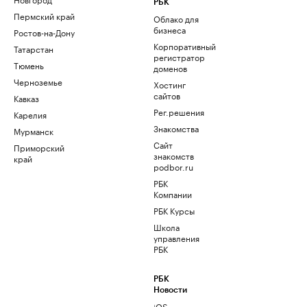
РБК
Пермский край
Облако для
бизнеса
Ростов-на-Дону
Корпоративный
Татарстан
регистратор
Тюмень
доменов
Черноземье
Хостинг
сайтов
Кавказ
Рег.решения
Карелия
Знакомства
Мурманск
Сайт
Приморский
знакомств
край
podbor.ru
РБК
Компании
РБК Курсы
Школа
управления
РБК
РБК
Новости
iOS