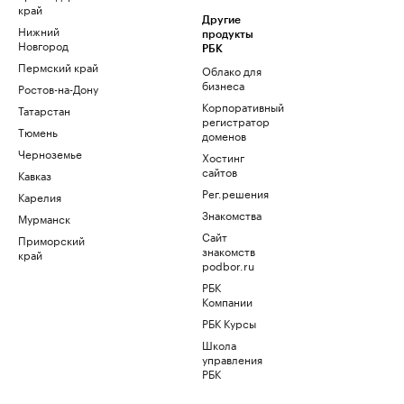
край
Другие
Нижний
продукты
Новгород
РБК
Пермский край
Облако для
бизнеса
Ростов-на-Дону
Корпоративный
Татарстан
регистратор
Тюмень
доменов
Черноземье
Хостинг
сайтов
Кавказ
Рег.решения
Карелия
Знакомства
Мурманск
Сайт
Приморский
знакомств
край
podbor.ru
РБК
Компании
РБК Курсы
Школа
управления
РБК