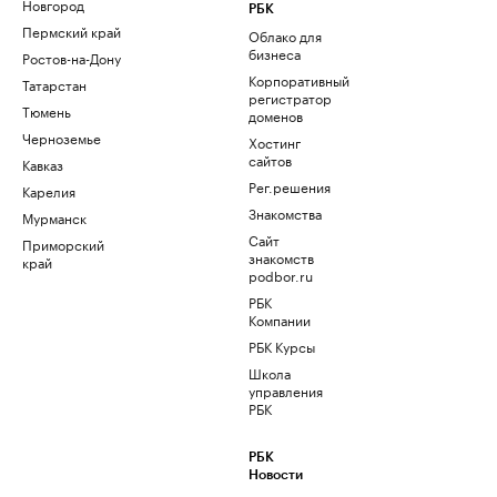
Новгород
РБК
Пермский край
Облако для
бизнеса
Ростов-на-Дону
Корпоративный
Татарстан
регистратор
Тюмень
доменов
Черноземье
Хостинг
сайтов
Кавказ
Рег.решения
Карелия
Знакомства
Мурманск
Сайт
Приморский
знакомств
край
podbor.ru
РБК
Компании
РБК Курсы
Школа
управления
РБК
РБК
Новости