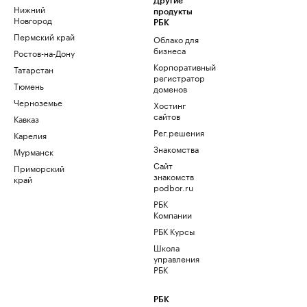
Другие
Нижний
продукты
Новгород
РБК
Пермский край
Облако для
бизнеса
Ростов-на-Дону
Корпоративный
Татарстан
регистратор
Тюмень
доменов
Черноземье
Хостинг
сайтов
Кавказ
Рег.решения
Карелия
Знакомства
Мурманск
Сайт
Приморский
знакомств
край
podbor.ru
РБК
Компании
РБК Курсы
Школа
управления
РБК
РБК