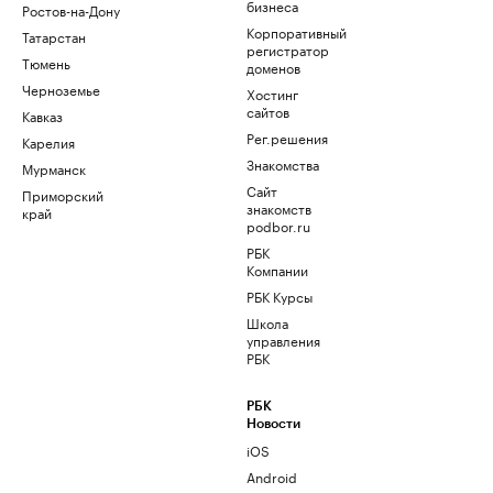
бизнеса
Ростов-на-Дону
Корпоративный
Татарстан
регистратор
Тюмень
доменов
Черноземье
Хостинг
сайтов
Кавказ
Рег.решения
Карелия
Знакомства
Мурманск
Сайт
Приморский
знакомств
край
podbor.ru
РБК
Компании
РБК Курсы
Школа
управления
РБК
РБК
Новости
iOS
Android