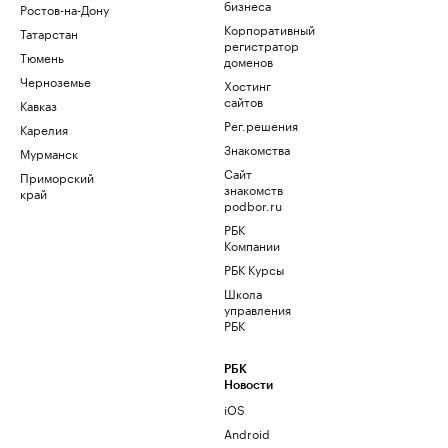
бизнеса
Ростов-на-Дону
Корпоративный
Татарстан
регистратор
Тюмень
доменов
Черноземье
Хостинг
сайтов
Кавказ
Рег.решения
Карелия
Знакомства
Мурманск
Сайт
Приморский
знакомств
край
podbor.ru
РБК
Компании
РБК Курсы
Школа
управления
РБК
РБК
Новости
iOS
Android