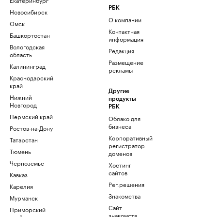
РБК
Новосибирск
О компании
Омск
Контактная
Башкортостан
информация
Вологодская
Редакция
область
Размещение
Калининград
рекламы
Краснодарский
край
Другие
Нижний
продукты
Новгород
РБК
Пермский край
Облако для
бизнеса
Ростов-на-Дону
Корпоративный
Татарстан
регистратор
Тюмень
доменов
Черноземье
Хостинг
сайтов
Кавказ
Рег.решения
Карелия
Знакомства
Мурманск
Сайт
Приморский
знакомств
край