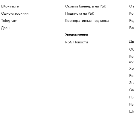
ВКонтакте
Скрыть баннеры на РБК
О 
Одноклассники
Подписка на РБК
Ко
Telegram
Корпоративная подписка
Ре
Дзен
Ра
Уведомления
RSS Новости
Др
Об
Ко
до
Хо
Ре
Зн
Са
РБ
РБ
Шк