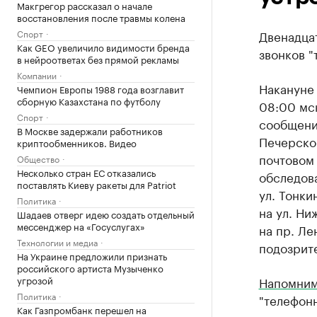
Макгрегор рассказал о начале
восстановления после травмы колена
Спорт
Двенадца
Как GEO увеличило видимости бренда
звонков 
в нейроответах без прямой рекламы
Компании
Наканун
Чемпион Европы 1988 года возглавит
сборную Казахстана по футболу
08:00 мск
Спорт
сообщений
В Москве задержали работников
Печерской
криптообменников. Видео
почтовом 
Общество
Несколько стран ЕС отказались
обследов
поставлять Киеву ракеты для Patriot
ул. Тонк
Политика
на ул. Ни
Шадаев отверг идею создать отдельный
мессенджер на «Госуслугах»
на пр. Ле
Технологии и медиа
подозрит
На Украине предложили признать
российского артиста Музыченко
угрозой
Напомни
Политика
"телефон
Как Газпромбанк перешел на