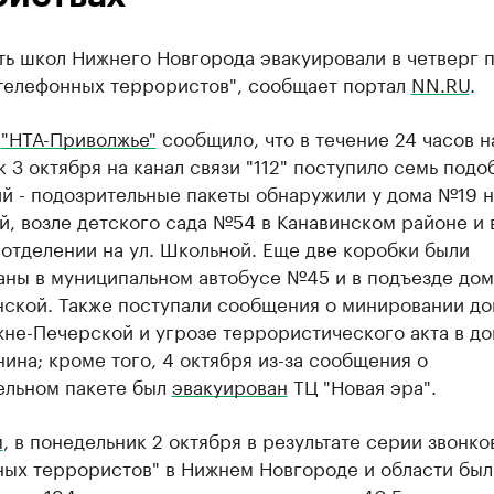
ть школ Нижнего Новгорода эвакуировали в четверг 
"телефонных террористов", сообщает портал
NN.RU
.
е
"НТА-Приволжье"
сообщило, что в течение 24 часов н
 3 октября на канал связи "112" поступило семь подо
 - подозрительные пакеты обнаружили у дома №19 на
, возле детского сада №54 в Канавинском районе и 
отделении на ул. Школьной. Еще две коробки были
аны в муниципальном автобусе №45 и в подъезде до
инской. Также поступали сообщения о минировании д
жне-Печерской и угрозе террористического акта в д
нина; кроме того, 4 октября из-за сообщения о
ельном пакете был
эвакуирован
ТЦ "Новая эра".
м
, в понедельник 2 октября в результате серии звонко
ных террористов" в Нижнем Новгороде и области был