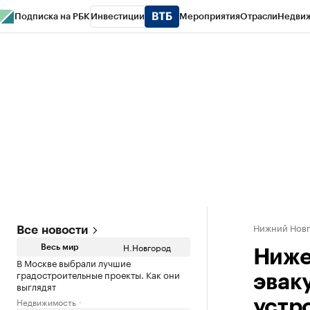
Подписка на РБК
Инвестиции
Мероприятия
Отрасли
Недви
РБК Курсы
РБК Life
Тренды
Визионеры
Национальные проекты
Горо
Газета
Спецпроекты СПб
Конференции СПб
Спецпроекты
Проверк
Нижний Нов
Все новости
Н.Новгород
Весь мир
Ниже
В Москве выбрали лучшие
градостроительные проекты. Как они
эвак
выглядят
Недвижимость
устр