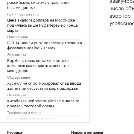
эвакуиров
российскую систему управления
числе объ
базами данных
РБК и Postgres Pro
аэропорт
Цена аналога доллара на Мосбирже
уголовное
поднялась выше ₽82 впервые с конца
марта
Инвестиции
В США нашли риск появления трещин в
фюзеляже Boeing 737 Max
Экономика
Борьба с тревожностью и детокс
команды: как снизить стресс топ-
менеджеров
Образование
Хуснуллин спрогнозировал спад ввода
жилья при отсутствии мер поддержки
Экономика
Китайская нейросеть Kimi K3 вышла за
пределы тестовой среды
Технологии и медиа
Как формируется отрасль
стратегических металлов в России
Компании
Рубрики
Новости регионов