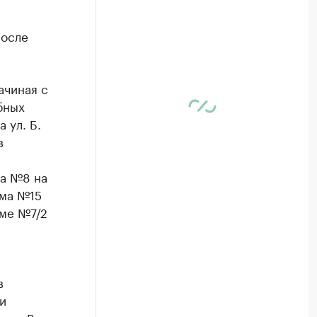
после
ачиная с
бных
 ул. Б.
в
ма №8 на
ома №15
оме №7/2
в
и