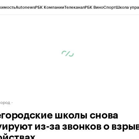
жимость
Autonews
РБК Компании
Телеканал
РБК Вино
Спорт
Школа упра
д
Стиль
Крипто
РБК Бизнес-среда
Дискуссионный клуб
Исследования
К
а контрагентов
Политика
Экономика
Бизнес
Технологии и медиа
Фина
город
городские школы снова
уируют из-за звонков о взры
ойствах