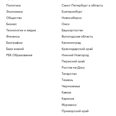
11 мифов об ИИ в промышленности — и
Политика
Санкт-Петербург и область
как все устроено на практике
Экономика
Екатеринбург
РБК и Yandex Cloud
Что такое Executive MBA и зачем
Общество
Новосибирск
получать эту степень
Бизнес
Омск
Образование
Технологии и медиа
Башкортостан
Что известно об атаках БПЛА на
Финансы
Вологодская область
регионы России. Главное к 7 августа
Политика
Биографии
Калининград
В Саудовской Аравии заподозрили
База знаний
Краснодарский край
Иран в подготовке нападения
РБК Образование
Нижний Новгород
Политика
Пермский край
Задержание сотрудников
криптообменников из «Москва-Сити».
Ростов-на-Дону
Видео
Татарстан
Общество
Тюмень
Черноземье
Загрузить еще
Кавказ
Карелия
Мурманск
Приморский край