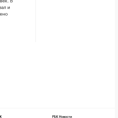
век. В
зал и
дено
К
РБК Новости