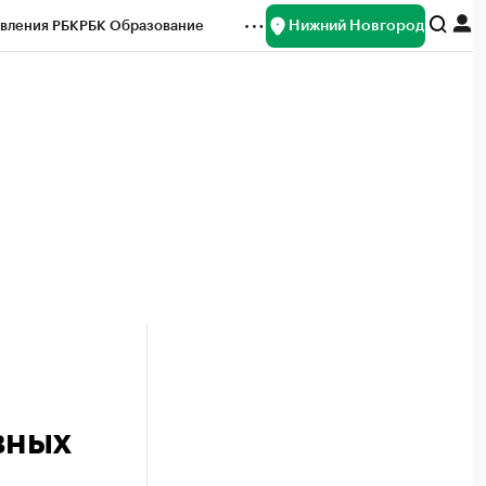
Нижний Новгород
вления РБК
РБК Образование
редитные рейтинги
Франшизы
нсы
Рынок наличной валюты
вных