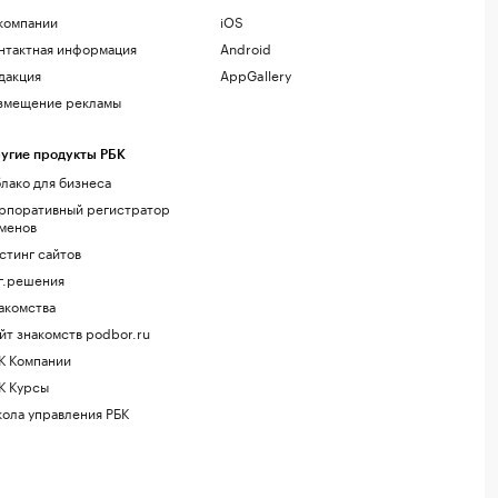
компании
iOS
нтактная информация
Android
дакция
AppGallery
змещение рекламы
угие продукты РБК
лако для бизнеса
рпоративный регистратор
менов
стинг сайтов
г.решения
акомства
йт знакомств podbor.ru
К Компании
К Курсы
ола управления РБК