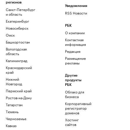
регионов
Уведомления
Санкт-Петербург
RSS Новости
и область
Екатеринбург
РБК
Новосибирск
О компании
Омск
Контактная
Башкортостан
информация
Вологодская
Редакция
область
Размещение
Калининград
рекламы
Краснодарский
край
Другие
Нижний
продукты
Новгород
РБК
Пермский край
Облако для
бизнеса
Ростов-на-Дону
Корпоративный
Татарстан
регистратор
Тюмень
доменов
Черноземье
Хостинг
сайтов
Кавказ