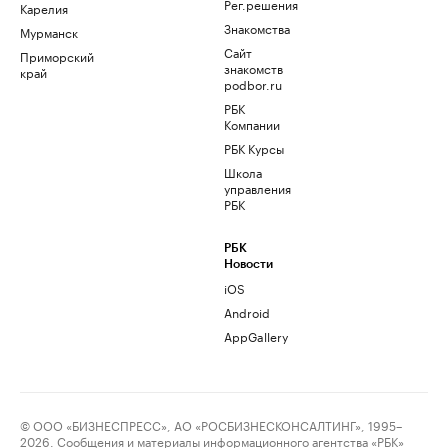
Рег.решения
Карелия
Знакомства
Мурманск
Сайт
Приморский
знакомств
край
podbor.ru
РБК
Компании
РБК Курсы
Школа
управления
РБК
РБК
Новости
iOS
Android
AppGallery
© ООО «БИЗНЕСПРЕСС», АО «РОСБИЗНЕСКОНСАЛТИНГ», 1995–
2026. Сообщения и материалы информационного агентства «РБК»