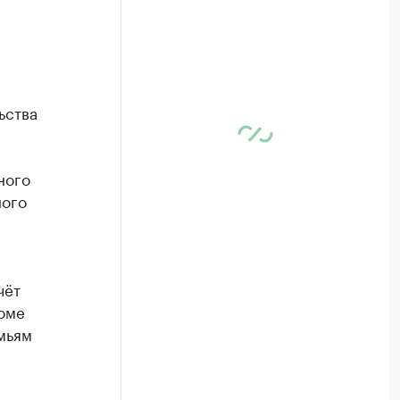
ьства
ного
ного
чёт
оме
мьям