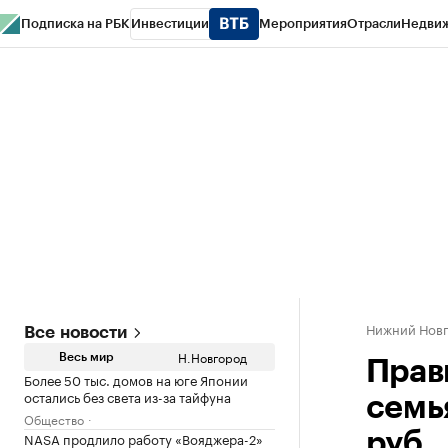
Подписка на РБК
Инвестиции
Мероприятия
Отрасли
Недви
РБК Курсы
РБК Life
Тренды
Визионеры
Национальные проекты
Горо
Газета
Спецпроекты СПб
Конференции СПб
Спецпроекты
Проверк
Нижний Нов
Все новости
Н.Новгород
Весь мир
Прав
Более 50 тыс. домов на юге Японии
остались без света из-за тайфуна
семь
Общество
NASA продлило работу «Вояджера-2»
руб.