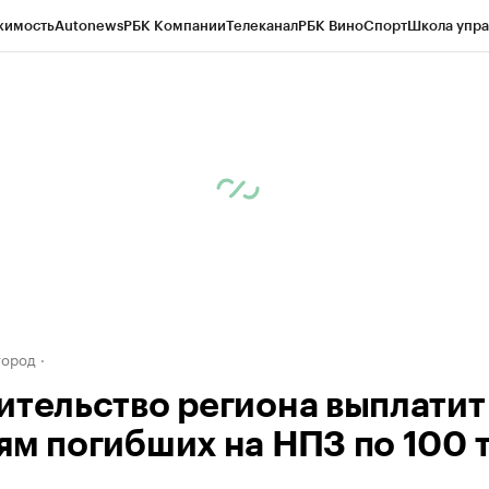
жимость
Autonews
РБК Компании
Телеканал
РБК Вино
Спорт
Школа упра
д
Стиль
Крипто
РБК Бизнес-среда
Дискуссионный клуб
Исследования
К
а контрагентов
Политика
Экономика
Бизнес
Технологии и медиа
Фина
город
ительство региона выплатит
ям погибших на НПЗ по 100 