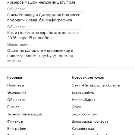
номеров машин нельзя лишать прав
Общество
С чем Роналду и Джорджина Родригес
подошли к свадьбе. Инфографика
Общество
Как и где быстро заработать деньги в
2026 году: 15 способов
Инвестиции
Осенние каникулы у школьников в
новом учебном году будут дольше
зимних
Общество
Ученые нашли неожиданную связь
между кофе и здоровьем печени
Рубрики
Новости регионов
Политика
Подписка на РБК
Санкт-Петербург и область
Экономика
Екатеринбург
Загрузить еще
Общество
Новосибирск
Бизнес
Омск
Технологии и медиа
Башкортостан
Финансы
Вологодская область
Биографии
Калининград