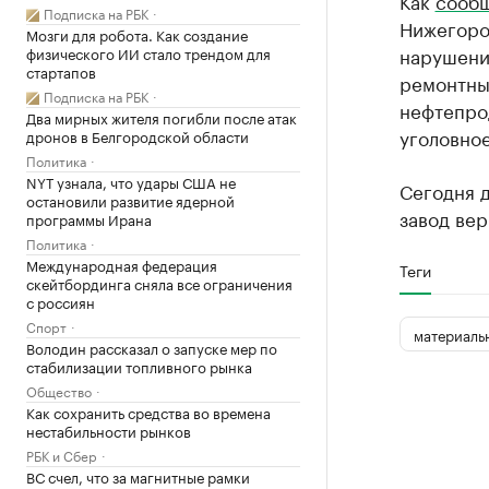
Как
сооб
Подписка на РБК
Нижегоро
Мозги для робота. Как создание
нарушени
физического ИИ стало трендом для
стартапов
ремонтны
Подписка на РБК
нефтепро
Два мирных жителя погибли после атак
уголовное
дронов в Белгородской области
Политика
NYT узнала, что удары США не
Сегодня 
остановили развитие ядерной
завод вер
программы Ирана
Политика
Международная федерация
Теги
скейтбординга сняла все ограничения
с россиян
Спорт
материаль
Володин рассказал о запуске мер по
стабилизации топливного рынка
Общество
Как сохранить средства во времена
нестабильности рынков
РБК и Сбер
ВС счел, что за магнитные рамки