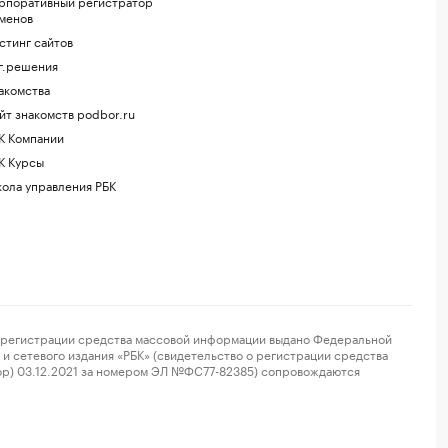
рпоративный регистратор
менов
стинг сайтов
г.решения
акомства
йт знакомств podbor.ru
К Компании
К Курсы
ола управления РБК
регистрации средства массовой информации выдано Федеральной
и сетевого издания «РБК» (свидетельство о регистрации средства
ор) 03.12.2021 за номером ЭЛ №ФС77-82385) сопровождаются