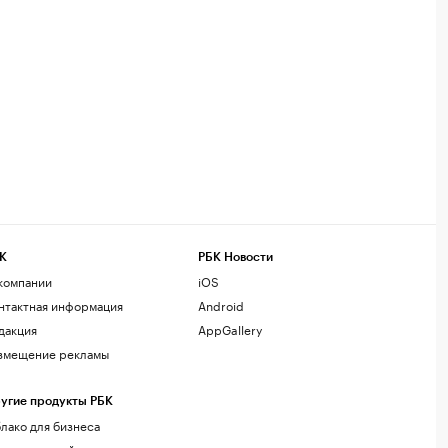
К
РБК Новости
компании
iOS
нтактная информация
Android
дакция
AppGallery
змещение рекламы
угие продукты РБК
лако для бизнеса