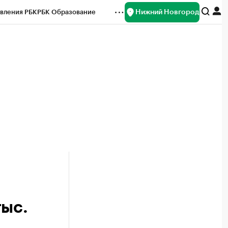
Нижний Новгород
вления РБК
РБК Образование
редитные рейтинги
Франшизы
нсы
Рынок наличной валюты
тыс.