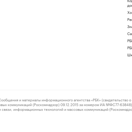
Ко
до
Хо
Ре
Зн
Са
РБ
РБ
Шк
ения и материалы информационного агентства «РБК» (свидетельство о 
овых коммуникаций (Роскомнадзор) 09.12.2015 за номером ИА №ФС77-63848) 
 связи, информационных технологий и массовых коммуникаций (Роскомнадз