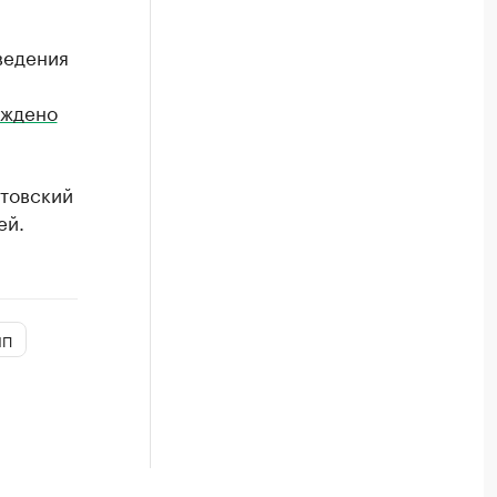
ведения
уждено
стовский
ей.
ЧП