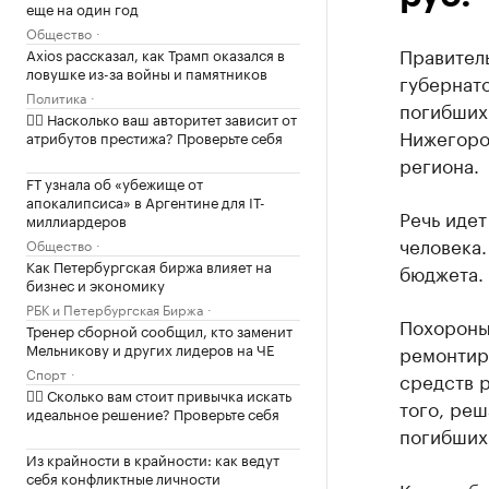
еще на один год
Общество
Правител
Axios рассказал, как Трамп оказался в
ловушке из-за войны и памятников
губернато
Политика
погибших
✍🏻 Насколько ваш авторитет зависит от
Нижегоро
атрибутов престижа? Проверьте себя
региона.
FT узнала об «убежище от
апокалипсиса» в Аргентине для IT-
Речь иде
миллиардеров
человека.
Общество
Как Петербургская биржа влияет на
бюджета.
бизнес и экономику
РБК и Петербургская Биржа
Похороны
Тренер сборной сообщил, кто заменит
Мельникову и других лидеров на ЧЕ
ремонтир
Спорт
средств 
✍🏻 Сколько вам стоит привычка искать
того, ре
идеальное решение? Проверьте себя
погибших
Из крайности в крайности: как ведут
себя конфликтные личности