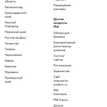
область
Размещение
Калининград
рекламы
Краснодарский
край
Другие
Нижний
продукты
Новгород
РБК
Пермский край
Облако для
бизнеса
Ростов-на-Дону
Корпоративный
Татарстан
регистратор
Тюмень
доменов
Черноземье
Хостинг
сайтов
Кавказ
Рег.решения
Карелия
Знакомства
Мурманск
Сайт
Приморский
знакомств
край
podbor.ru
РБК
Компании
РБК Курсы
Школа