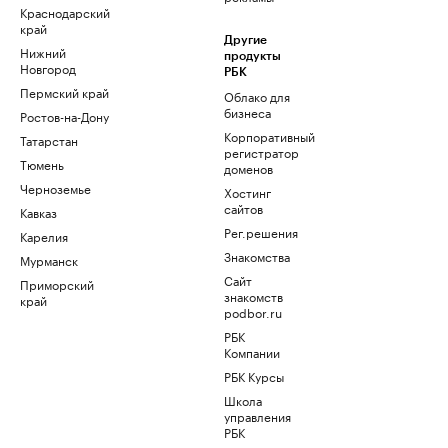
Краснодарский
край
Другие
Нижний
продукты
Новгород
РБК
Пермский край
Облако для
бизнеса
Ростов-на-Дону
Корпоративный
Татарстан
регистратор
Тюмень
доменов
Черноземье
Хостинг
сайтов
Кавказ
Рег.решения
Карелия
Знакомства
Мурманск
Сайт
Приморский
знакомств
край
podbor.ru
РБК
Компании
РБК Курсы
Школа
управления
РБК