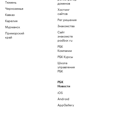
Тюмень
доменов
Черноземье
Хостинг
сайтов
Кавказ
Рег.решения
Карелия
Знакомства
Мурманск
Сайт
Приморский
знакомств
край
podbor.ru
РБК
Компании
РБК Курсы
Школа
управления
РБК
РБК
Новости
iOS
Android
AppGallery