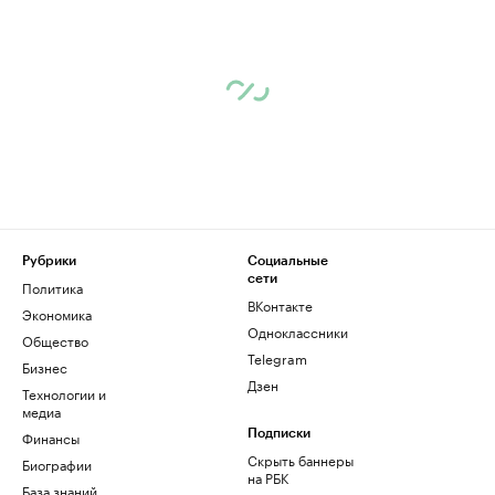
Рубрики
Социальные
сети
Политика
ВКонтакте
Экономика
Одноклассники
Общество
Telegram
Бизнес
Дзен
Технологии и
медиа
Финансы
Подписки
Скрыть баннеры
Биографии
на РБК
База знаний