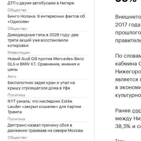
ДТП с двумя автобусами в Нигере
Общество
Внешнето
Бинго Нолана: 9 интересных фактов об
«Одиссее»
2017 год
Общество
прошлого
Дивидендные гэпы в 2026 году: две
правител
трети акций уже восстановили
котировки
Инвестиции
По слова
Новый Audi Q9 против Mercedes-Benz
кабмина О
GLS и BMW X7. Сравнение, мнения и
цены
Нижегоро
Авто
является
Беспилотник задел кран и упал на
в экономи
крышу строящегося дома в Уфе
культурно
Политика
NYT узнала, что наследник Estée
Lauder «закрыл кошелек» для партии
Ранее
со
Трампа
между Ни
Политика
Дептранс назвал причину сбоя в
38,5% и с
движении трамваев на севере Москвы
Общество
Теги