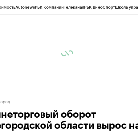
жимость
Autonews
РБК Компании
Телеканал
РБК Вино
Спорт
Школа упра
д
Стиль
Крипто
РБК Бизнес-среда
Дискуссионный клуб
Исследования
К
а контрагентов
Политика
Экономика
Бизнес
Технологии и медиа
Фина
город
неторговый оборот
городской области вырос н