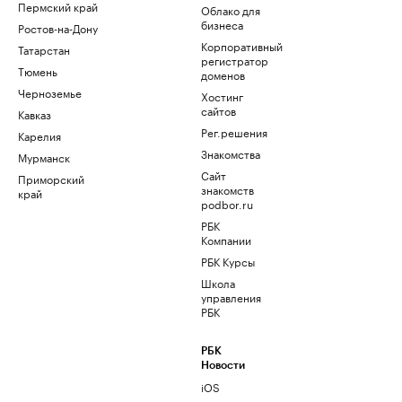
Пермский край
Облако для
бизнеса
Ростов-на-Дону
Корпоративный
Татарстан
регистратор
Тюмень
доменов
Черноземье
Хостинг
сайтов
Кавказ
Рег.решения
Карелия
Знакомства
Мурманск
Сайт
Приморский
знакомств
край
podbor.ru
РБК
Компании
РБК Курсы
Школа
управления
РБК
РБК
Новости
iOS