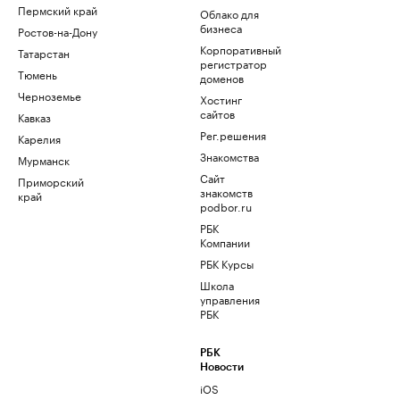
Пермский край
Облако для
бизнеса
Ростов-на-Дону
Корпоративный
Татарстан
регистратор
Тюмень
доменов
Черноземье
Хостинг
сайтов
Кавказ
Рег.решения
Карелия
Знакомства
Мурманск
Сайт
Приморский
знакомств
край
podbor.ru
РБК
Компании
РБК Курсы
Школа
управления
РБК
РБК
Новости
iOS