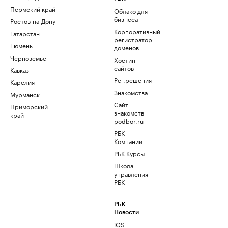
Пермский край
Облако для
бизнеса
Ростов-на-Дону
Корпоративный
Татарстан
регистратор
Тюмень
доменов
Черноземье
Хостинг
сайтов
Кавказ
Рег.решения
Карелия
Знакомства
Мурманск
Сайт
Приморский
знакомств
край
podbor.ru
РБК
Компании
РБК Курсы
Школа
управления
РБК
РБК
Новости
iOS