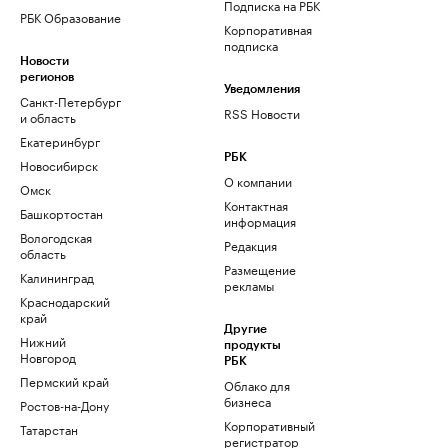
Подписка на РБК
РБК Образование
Корпоративная
подписка
Новости
регионов
Уведомления
Санкт-Петербург
RSS Новости
и область
Екатеринбург
РБК
Новосибирск
О компании
Омск
Контактная
Башкортостан
информация
Вологодская
Редакция
область
Размещение
Калининград
рекламы
Краснодарский
край
Другие
Нижний
продукты
Новгород
РБК
Пермский край
Облако для
бизнеса
Ростов-на-Дону
Корпоративный
Татарстан
регистратор