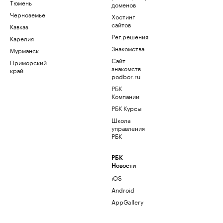
Тюмень
доменов
Черноземье
Хостинг
сайтов
Кавказ
Рег.решения
Карелия
Знакомства
Мурманск
Сайт
Приморский
знакомств
край
podbor.ru
РБК
Компании
РБК Курсы
Школа
управления
РБК
РБК
Новости
iOS
Android
AppGallery