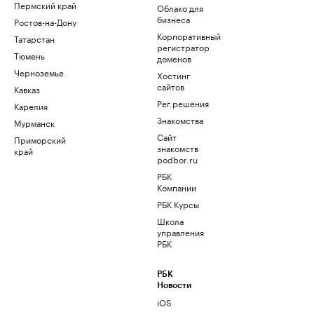
Пермский край
Облако для
бизнеса
Ростов-на-Дону
Корпоративный
Татарстан
регистратор
Тюмень
доменов
Черноземье
Хостинг
сайтов
Кавказ
Рег.решения
Карелия
Знакомства
Мурманск
Сайт
Приморский
знакомств
край
podbor.ru
РБК
Компании
РБК Курсы
Школа
управления
РБК
РБК
Новости
iOS