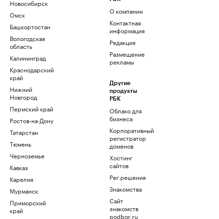
Новосибирск
О компании
Омск
Контактная
Башкортостан
информация
Вологодская
Редакция
область
Размещение
Калининград
рекламы
Краснодарский
край
Другие
Нижний
продукты
Новгород
РБК
Пермский край
Облако для
бизнеса
Ростов-на-Дону
Корпоративный
Татарстан
регистратор
Тюмень
доменов
Черноземье
Хостинг
сайтов
Кавказ
Рег.решения
Карелия
Знакомства
Мурманск
Сайт
Приморский
знакомств
край
podbor.ru