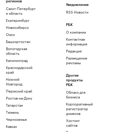
регионов
Уведомления
Санкт-Петербург
RSS Новости
и область
Екатеринбург
РБК
Новосибирск
О компании
Омск
Контактная
Башкортостан
информация
Вологодская
Редакция
область
Размещение
Калининград
рекламы
Краснодарский
край
Другие
Нижний
продукты
Новгород
РБК
Пермский край
Облако для
бизнеса
Ростов-на-Дону
Корпоративный
Татарстан
регистратор
Тюмень
доменов
Черноземье
Хостинг
сайтов
Кавказ
Рег.решения