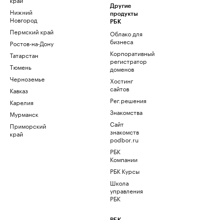
Другие
Нижний
продукты
Новгород
РБК
Пермский край
Облако для
бизнеса
Ростов-на-Дону
Корпоративный
Татарстан
регистратор
Тюмень
доменов
Черноземье
Хостинг
сайтов
Кавказ
Рег.решения
Карелия
Знакомства
Мурманск
Сайт
Приморский
знакомств
край
podbor.ru
РБК
Компании
РБК Курсы
Школа
управления
РБК