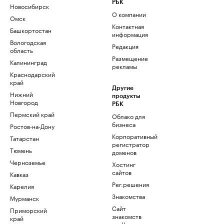
РБК
Новосибирск
О компании
Омск
Контактная
Башкортостан
информация
Вологодская
Редакция
область
Размещение
Калининград
рекламы
Краснодарский
край
Другие
Нижний
продукты
Новгород
РБК
Пермский край
Облако для
бизнеса
Ростов-на-Дону
Корпоративный
Татарстан
регистратор
Тюмень
доменов
Черноземье
Хостинг
сайтов
Кавказ
Рег.решения
Карелия
Знакомства
Мурманск
Сайт
Приморский
знакомств
край
podbor.ru