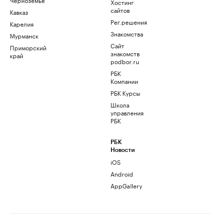
Хостинг
сайтов
Кавказ
Рег.решения
Карелия
Знакомства
Мурманск
Сайт
Приморский
знакомств
край
podbor.ru
РБК
Компании
РБК Курсы
Школа
управления
РБК
РБК
Новости
iOS
Android
AppGallery