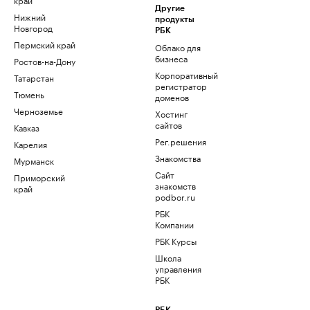
Другие
Нижний
продукты
Новгород
РБК
Пермский край
Облако для
бизнеса
Ростов-на-Дону
Корпоративный
Татарстан
регистратор
Тюмень
доменов
Черноземье
Хостинг
сайтов
Кавказ
Рег.решения
Карелия
Знакомства
Мурманск
Сайт
Приморский
знакомств
край
podbor.ru
РБК
Компании
РБК Курсы
Школа
управления
РБК