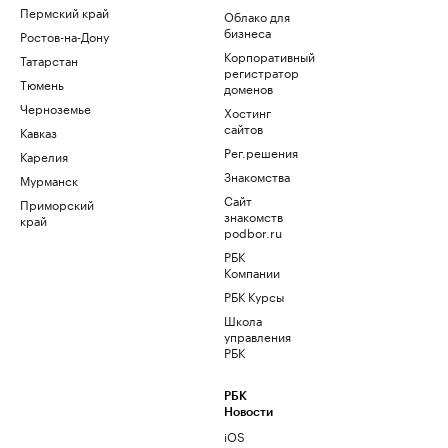
Пермский край
Облако для
бизнеса
Ростов-на-Дону
Корпоративный
Татарстан
регистратор
Тюмень
доменов
Черноземье
Хостинг
сайтов
Кавказ
Рег.решения
Карелия
Знакомства
Мурманск
Сайт
Приморский
знакомств
край
podbor.ru
РБК
Компании
РБК Курсы
Школа
управления
РБК
РБК
Новости
iOS