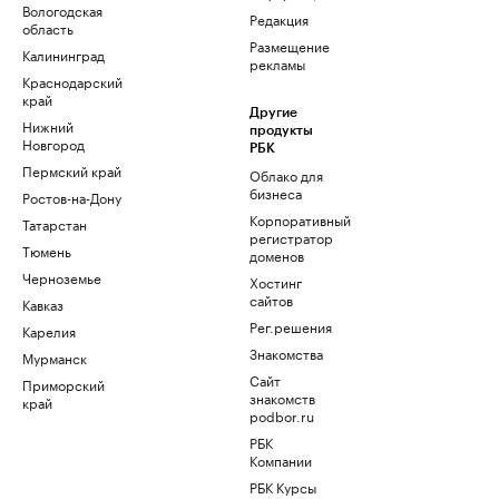
Вологодская
Редакция
область
Размещение
Калининград
рекламы
Краснодарский
край
Другие
Нижний
продукты
Новгород
РБК
Пермский край
Облако для
бизнеса
Ростов-на-Дону
Корпоративный
Татарстан
регистратор
Тюмень
доменов
Черноземье
Хостинг
сайтов
Кавказ
Рег.решения
Карелия
Знакомства
Мурманск
Сайт
Приморский
знакомств
край
podbor.ru
РБК
Компании
РБК Курсы