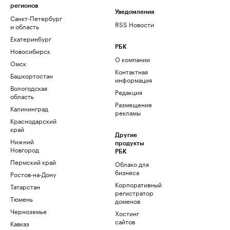
регионов
Уведомления
Санкт-Петербург
RSS Новости
и область
Екатеринбург
РБК
Новосибирск
О компании
Омск
Контактная
Башкортостан
информация
Вологодская
Редакция
область
Размещение
Калининград
рекламы
Краснодарский
край
Другие
Нижний
продукты
Новгород
РБК
Пермский край
Облако для
бизнеса
Ростов-на-Дону
Корпоративный
Татарстан
регистратор
Тюмень
доменов
Черноземье
Хостинг
сайтов
Кавказ