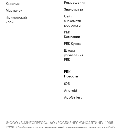
Рег.решения
Карелия
Знакомства
Мурманск
Сайт
Приморский
знакомств
край
podbor.ru
РБК
Компании
РБК Курсы
Школа
управления
РБК
РБК
Новости
iOS
Android
AppGallery
© ООО «БИЗНЕСПРЕСС», АО «РОСБИЗНЕСКОНСАЛТИНГ», 1995–
2026. Сообщения и материалы информационного агентства «РБК»