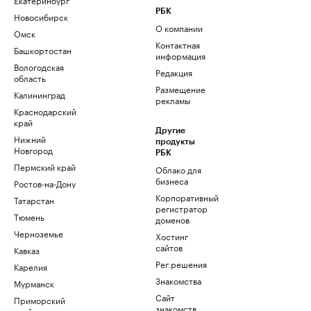
РБК
Новосибирск
О компании
Омск
Контактная
Башкортостан
информация
Вологодская
Редакция
область
Размещение
Калининград
рекламы
Краснодарский
край
Другие
Нижний
продукты
Новгород
РБК
Пермский край
Облако для
бизнеса
Ростов-на-Дону
Корпоративный
Татарстан
регистратор
Тюмень
доменов
Черноземье
Хостинг
сайтов
Кавказ
Рег.решения
Карелия
Знакомства
Мурманск
Сайт
Приморский
знакомств
край