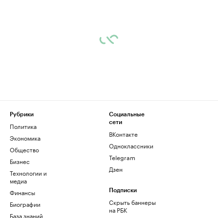
Рубрики
Социальные
сети
Политика
ВКонтакте
Экономика
Одноклассники
Общество
Telegram
Бизнес
Дзен
Технологии и
медиа
Финансы
Подписки
Скрыть баннеры
Биографии
на РБК
База знаний