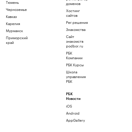
Тюмень
доменов
Черноземье
Хостинг
сайтов
Кавказ
Рег.решения
Карелия
Знакомства
Мурманск
Сайт
Приморский
знакомств
край
podbor.ru
РБК
Компании
РБК Курсы
Школа
управления
РБК
РБК
Новости
iOS
Android
AppGallery