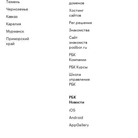
Тюмень
доменов
Черноземье
Хостинг
сайтов
Кавказ
Рег.решения
Карелия
Знакомства
Мурманск
Сайт
Приморский
знакомств
край
podbor.ru
РБК
Компании
РБК Курсы
Школа
управления
РБК
РБК
Новости
iOS
Android
AppGallery