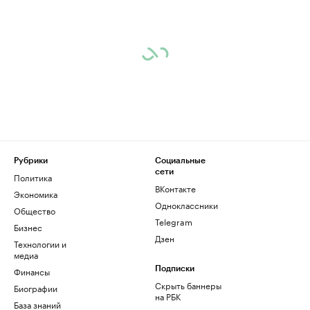
Рубрики
Социальные
сети
Политика
ВКонтакте
Экономика
Одноклассники
Общество
Telegram
Бизнес
Дзен
Технологии и
медиа
Финансы
Подписки
Скрыть баннеры
Биографии
на РБК
База знаний