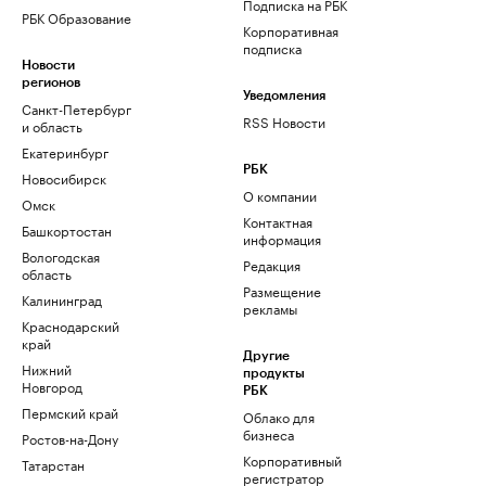
Подписка на РБК
РБК Образование
Корпоративная
подписка
Новости
регионов
Уведомления
Санкт-Петербург
RSS Новости
и область
Екатеринбург
РБК
Новосибирск
О компании
Омск
Контактная
Башкортостан
информация
Вологодская
Редакция
область
Размещение
Калининград
рекламы
Краснодарский
край
Другие
Нижний
продукты
Новгород
РБК
Пермский край
Облако для
бизнеса
Ростов-на-Дону
Корпоративный
Татарстан
регистратор