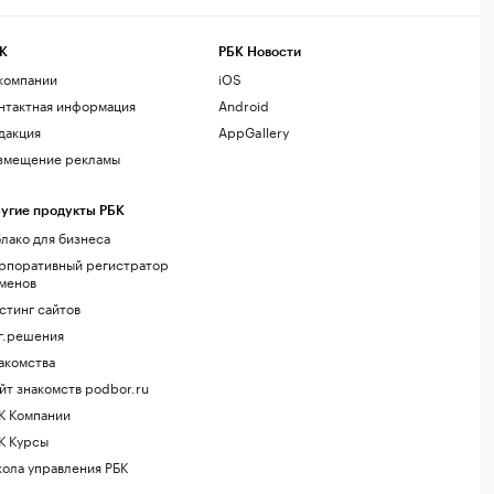
К
РБК Новости
компании
iOS
нтактная информация
Android
дакция
AppGallery
змещение рекламы
угие продукты РБК
лако для бизнеса
рпоративный регистратор
менов
стинг сайтов
г.решения
акомства
йт знакомств podbor.ru
К Компании
К Курсы
ола управления РБК