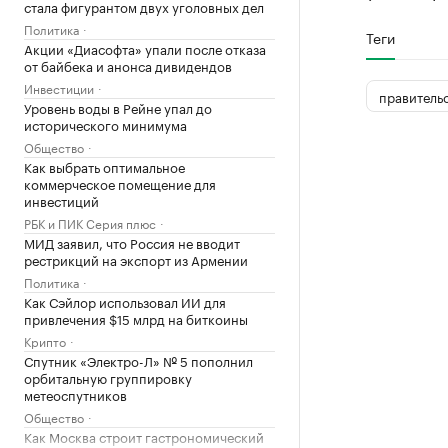
стала фигурантом двух уголовных дел
Политика
Теги
Акции «Диасофта» упали после отказа
от байбека и анонса дивидендов
Инвестиции
правитель
Уровень воды в Рейне упал до
исторического минимума
Общество
Как выбрать оптимальное
коммерческое помещение для
инвестиций
РБК и ПИК Серия плюс
МИД заявил, что Россия не вводит
рестрикций на экспорт из Армении
Политика
Как Сэйлор использовал ИИ для
привлечения $15 млрд на биткоины
Крипто
Спутник «Электро-Л» № 5 пополнил
орбитальную группировку
метеоспутников
Общество
Как Москва строит гастрономический