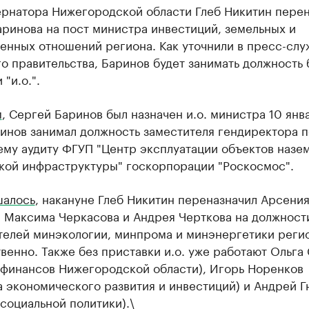
ернатора Нижегородской области Глеб Никитин пере
ринова на пост министра инвестиций, земельных и
енных отношений региона. Как уточнили в пресс-слу
о правительства, Баринов будет занимать должность 
"и.о.".
м
, Сергей Баринов был назначен и.о. министра 10 янв
инов занимал должность заместителя гендиректора п
ему аудиту ФГУП "Центр эксплуатации объектов назе
кой инфраструктуры" госкорпорации "Роскосмос".
шалось
, накануне Глеб Никитин переназначил Арсени
, Максима Черкасова и Андрея Черткова на должност
телей минэкологии, минпрома и минэнергетики реги
венно. Также без приставки и.о. уже работают Ольга
 финансов Нижегородской области), Игорь Норенков
а экономического развития и инвестиций) и Андрей 
социальной политики).\