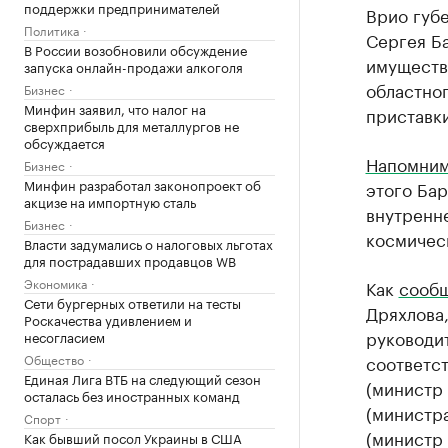
поддержки предпринимателей
Врио губ
Политика
Сергея Ба
В России возобновили обсуждение
имуществ
запуска онлайн-продажи алкоголя
областног
Бизнес
Минфин заявил, что налог на
приставки 
сверхприбыль для металлургов не
обсуждается
Напомни
Бизнес
Минфин разработал законопроект об
этого Бар
акцизе на импортную сталь
внутренн
Бизнес
космичес
Власти задумались о налоговых льготах
для пострадавших продавцов WB
Экономика
Как
сооб
Сети бургерных ответили на тесты
Дряхлова
Роскачества удивлением и
руководи
несогласием
Общество
соответст
Единая Лига ВТБ на следующий сезон
(министр
осталась без иностранных команд
(министр
Спорт
(министр 
Как бывший посол Украины в США