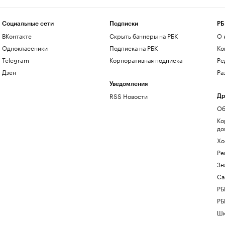
Социальные сети
Подписки
РБ
ВКонтакте
Скрыть баннеры на РБК
О 
Одноклассники
Подписка на РБК
Ко
Telegram
Корпоративная подписка
Ре
Дзен
Ра
Уведомления
RSS Новости
Др
Об
Ко
до
Хо
Ре
Зн
Са
РБ
РБ
Шк