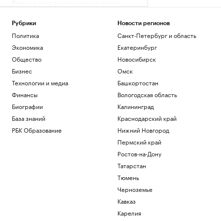
бренд и едут ли ради него туристы
Стиль
МИД заявил, что Москва в любом
Рубрики
Новости регионов
случае добьется своих целей на
Политика
Санкт-Петербург и область
Украине
Экономика
Екатеринбург
Политика
Общество
Новосибирск
Фанатам дали до 7 суток ареста за
пиротехнику на матче «Локомотив» —
Бизнес
Омск
ЦСКА
Технологии и медиа
Башкортостан
Спорт
Финансы
Вологодская область
МИД заявил об отсутствии
Биографии
Калининград
предложений от Киева возобновить
контакты
База знаний
Краснодарский край
Политика
РБК Образование
Нижний Новгород
Дилеры начали давать скидки на новые
Пермский край
седаны Senat 900, но в одном городе
Ростов-на-Дону
Авто
Татарстан
Загрузить еще
Тюмень
Черноземье
Кавказ
Карелия