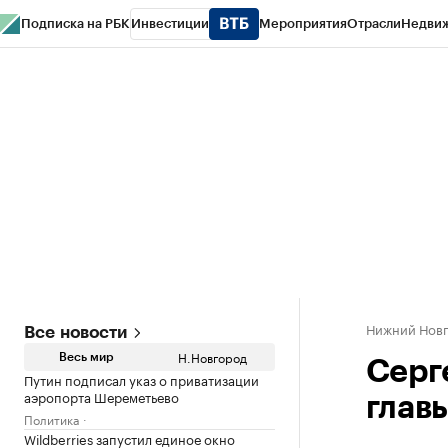
Подписка на РБК
Инвестиции
Мероприятия
Отрасли
Недви
РБК Курсы
РБК Life
Тренды
Визионеры
Национальные проекты
Горо
Газета
Спецпроекты СПб
Конференции СПб
Спецпроекты
Проверк
Нижний Нов
Все новости
Н.Новгород
Весь мир
Серг
Путин подписал указ о приватизации
аэропорта Шереметьево
глав
Политика
Wildberries запустил единое окно