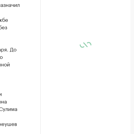
назначил
жбе
без
аря. До
о
мной
я
и
она
 Сулима
Гнеушев