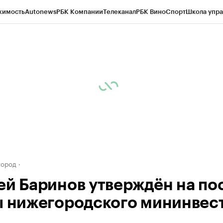
жимость
Autonews
РБК Компании
Телеканал
РБК Вино
Спорт
Школа упра
д
Стиль
Крипто
РБК Бизнес-среда
Дискуссионный клуб
Исследования
К
а контрагентов
Политика
Экономика
Бизнес
Технологии и медиа
Фина
город
ей Баринов утверждён на по
ы нижегородского мининвес