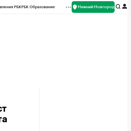
Нижний Новгород
вления РБК
РБК Образование
редитные рейтинги
Франшизы
нсы
Рынок наличной валюты
ст
та