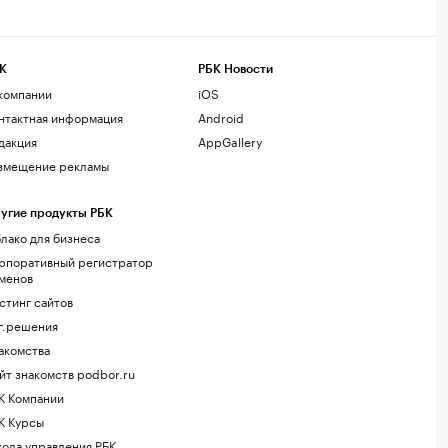
К
РБК Новости
компании
iOS
нтактная информация
Android
дакция
AppGallery
змещение рекламы
угие продукты РБК
лако для бизнеса
рпоративный регистратор
менов
стинг сайтов
г.решения
акомства
йт знакомств podbor.ru
К Компании
К Курсы
ола управления РБК