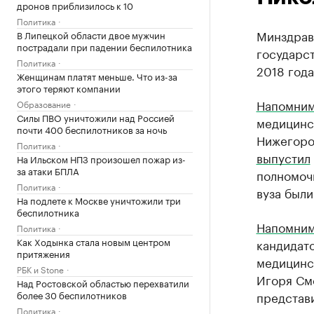
дронов приблизилось к 10
Политика
Минздрав
В Липецкой области двое мужчин
пострадали при падении беспилотника
государс
Политика
2018 год
Женщинам платят меньше. Что из-за
этого теряют компании
Напомни
Образование
Силы ПВО уничтожили над Россией
медицинск
почти 400 беспилотников за ночь
Нижегоро
Политика
выпустил
На Ильском НПЗ произошел пожар из-
за атаки БПЛА
полномоч
Политика
вуза были
На подлете к Москве уничтожили три
беспилотника
Напомни
Политика
Как Ходынка стала новым центром
кандидат
притяжения
медицинс
РБК и Stone
Игоря См
Над Ростовской областью перехватили
более 30 беспилотников
представи
Политика