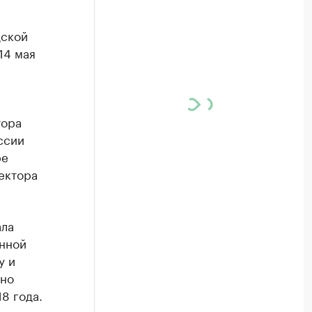
дской
14 мая
тора
ссии
ре
ектора
ала
енной
у и
ано
8 года.