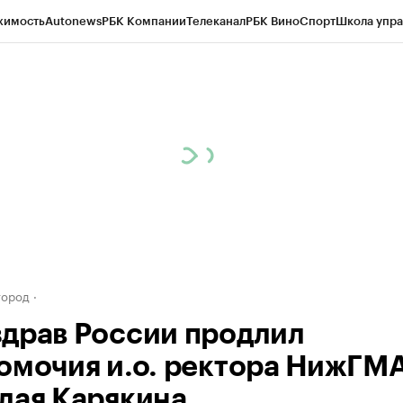
жимость
Autonews
РБК Компании
Телеканал
РБК Вино
Спорт
Школа упра
д
Стиль
Крипто
РБК Бизнес-среда
Дискуссионный клуб
Исследования
К
а контрагентов
Политика
Экономика
Бизнес
Технологии и медиа
Фина
город
драв России продлил
омочия и.о. ректора НижГМ
лая Карякина