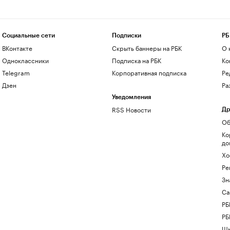
Социальные сети
Подписки
РБ
ВКонтакте
Скрыть баннеры на РБК
О 
Одноклассники
Подписка на РБК
Ко
Telegram
Корпоративная подписка
Ре
Дзен
Ра
Уведомления
RSS Новости
Др
Об
Ко
до
Хо
Ре
Зн
Са
РБ
РБ
Шк