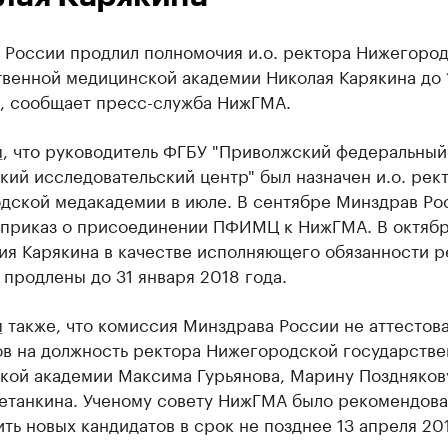
 России продлил полномочия и.о. ректора Нижегоро
твенной медицинской академии Николая Карякина до 
а, сообщает пресс-служба НижГМА.
м
, что руководитель ФГБУ "Приволжский федеральный
ий исследовательский центр" был назначен и.о. рек
дской медакадемии в июле. В сентябре Минздрав Ро
приказ о присоединении ПФИМЦ к НижГМА. В октяб
ия Карякина в качестве исполняющего обязанности р
 продлены до 31 января 2018 года.
м
также, что комиссия Минздрава России не аттестов
ов на должность ректора Нижегородской государств
кой академии Максима Гурьянова, Марину Поздняков
етанкина. Ученому совету НижГМА было рекомендов
ть новых кандидатов в срок не позднее 13 апреля 201