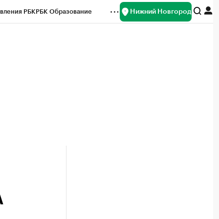
Нижний Новгород
вления РБК
РБК Образование
редитные рейтинги
Франшизы
нсы
Рынок наличной валюты
А