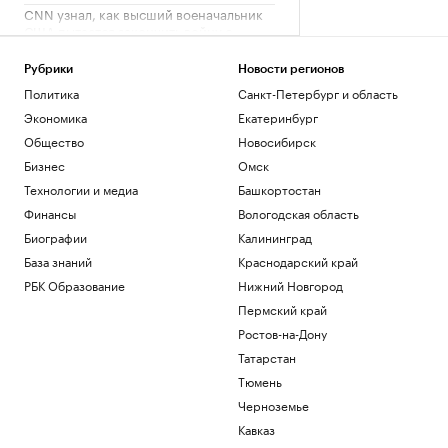
CNN узнал, как высший военачальник
США пытается закончить войну с
Ираном
Политика
Рубрики
Новости регионов
Экс-министра ВВС США лишили
Политика
Санкт-Петербург и область
доступа к секретным данным из-за
Экономика
Екатеринбург
утечки
Общество
Новосибирск
Политика
Шуваев сообщил о системе
Бизнес
Омск
оповещения, для которой не нужны
Технологии и медиа
Башкортостан
сеть и зарядка
Финансы
Вологодская область
Политика
Биографии
Калининград
В Московской области объявили
беспилотную опасность
База знаний
Краснодарский край
Политика
РБК Образование
Нижний Новгород
Пермский край
Загрузить еще
Ростов-на-Дону
Татарстан
Тюмень
Черноземье
Кавказ