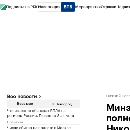
Подписка на РБК
Инвестиции
Мероприятия
Отрасли
Недви
РБК Курсы
РБК Life
Тренды
Визионеры
Национальные проекты
Горо
Газета
Спецпроекты СПб
Конференции СПб
Спецпроекты
Проверк
Нижний Нов
Все новости
Н.Новгород
Весь мир
Минз
Что известно об атаках БПЛА на
регионы России. Главное к 8 августа
полн
Политика
Число сбитых на подлете к Москве
Нико