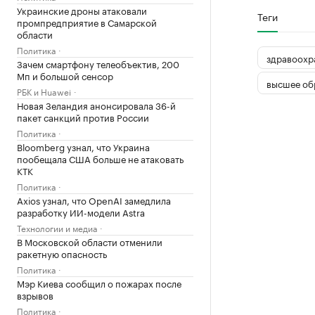
Украинские дроны атаковали
Теги
промпредприятие в Самарской
области
Политика
здравоохр
Зачем смартфону телеобъектив, 200
Мп и большой сенсор
высшее об
РБК и Huawei
Новая Зеландия анонсировала 36-й
пакет санкций против России
Политика
Bloomberg узнал, что Украина
пообещала США больше не атаковать
КТК
Политика
Axios узнал, что OpenAI замедлила
разработку ИИ-модели Astra
Технологии и медиа
В Московской области отменили
ракетную опасность
Политика
Мэр Киева сообщил о пожарах после
взрывов
Политика