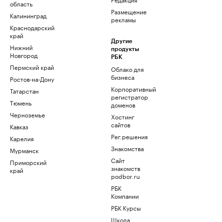
область
Размещение
Калининград
рекламы
Краснодарский
край
Другие
Нижний
продукты
Новгород
РБК
Пермский край
Облако для
бизнеса
Ростов-на-Дону
Корпоративный
Татарстан
регистратор
Тюмень
доменов
Черноземье
Хостинг
сайтов
Кавказ
Рег.решения
Карелия
Знакомства
Мурманск
Сайт
Приморский
знакомств
край
podbor.ru
РБК
Компании
РБК Курсы
Школа