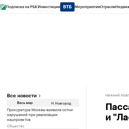
Подписка на РБК
Инвестиции
Мероприятия
Отрасли
Недви
РБК Курсы
РБК Life
Тренды
Визионеры
Национальные проекты
Горо
Газета
Спецпроекты СПб
Конференции СПб
Спецпроекты
Проверк
Нижний Нов
Все новости
Н.Новгород
Весь мир
Пасс
Прокуратура Москвы выявила сотни
нарушений при реализации
и "Л
нацпроектов
Общество