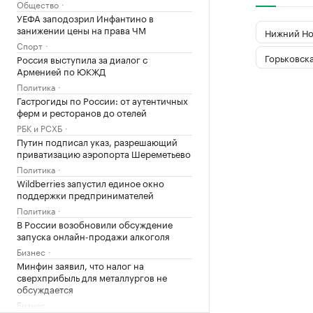
Общество
УЕФА заподозрил Инфантино в
занижении цены на права ЧМ
Нижний Но
Спорт
Горьковска
Россия выступила за диалог с
Арменией по ЮКЖД
Политика
Гастрогиды по России: от аутентичных
ферм и ресторанов до отелей
РБК и РСХБ
Путин подписал указ, разрешающий
приватизацию аэропорта Шереметьево
Политика
Wildberries запустил единое окно
поддержки предпринимателей
Политика
В России возобновили обсуждение
запуска онлайн-продажи алкоголя
Бизнес
Минфин заявил, что налог на
сверхприбыль для металлургов не
обсуждается
Бизнес