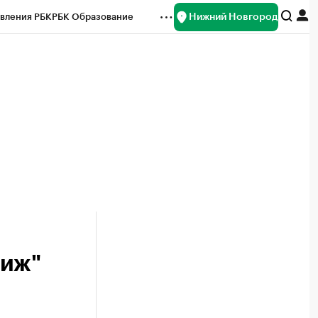
Нижний Новгород
вления РБК
РБК Образование
редитные рейтинги
Франшизы
нсы
Рынок наличной валюты
риж"