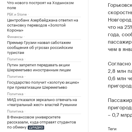
Что нового построят на Ходынском
Горьковск
поле
скоростн
РБК и Stone
Новгород
Центробанк Азербайджана ответил на
остановку переводов «Золотой
что на 2
Короны»
года, соо
Финансы
пассажиро
Премьер Грузии назвал саботажем
сообщения об угрозах российским
чем в янв
туристам
Политика
Согласно
Путин запретил передавать акции
Шереметьево иностранным лицам
2,8 млн п
Политика
0,6 млн ч
Государство получит «золотую акцию»
пригородн
при приватизации Шереметьево
Политика
Пассажиро
МИД отказался зеркально отвечать на
«театральный жест» властей Румынии
пригородн
Политика
– 0,7 млр
В Финансовом университете
рассказали, куда отправят студентов
по обмену
Теги
РАДИО