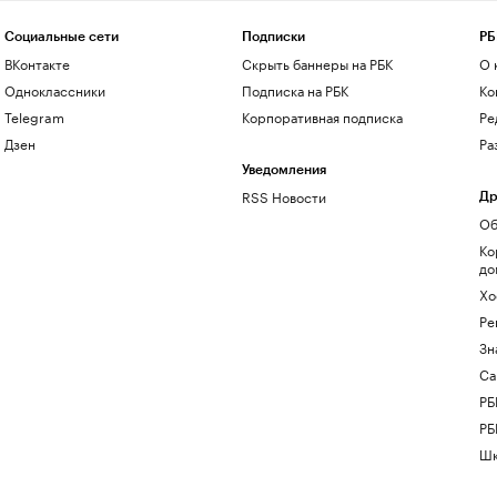
Социальные сети
Подписки
РБ
ВКонтакте
Скрыть баннеры на РБК
О 
Одноклассники
Подписка на РБК
Ко
Telegram
Корпоративная подписка
Ре
Дзен
Ра
Уведомления
RSS Новости
Др
Об
Ко
до
Хо
Ре
Зн
Са
РБ
РБ
Шк