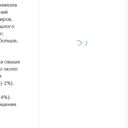
ревезла
ний
иров,
ошлого
с.
больше,
ла свыше
о около
и
(-2%).
+4%):
общение