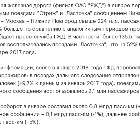
ая железная дорога (филиал ОАО "РЖД") в январе пе
ыми поездами "Стриж" и "Ласточка" сообщением Ниж
 – Москва – Нижний Новгород свыше 224 тыс. пассаж
5% больше по сравнению с аналогичным периодом пр
бщает пресс-служба ГЖД. В частности, более 135,5 ты
в воспользовались поездами "Ласточка", что на 52% 
аре 2017 года.
 информации, всего в январе 2018 года ГЖД перевез
ассажиров: в поездах дальнего следования отправлен
еловек (+9,7% к данным за январь 2017 года), поездам
ого сообщения воспользовались 2,1 млн пассажиров 
оборот в январе составил около 0,8 млрд пасс-км (
ое сообщении – 0,1 млрд пасс-км (-1%), дальнее со
д пасс-км (+5%).