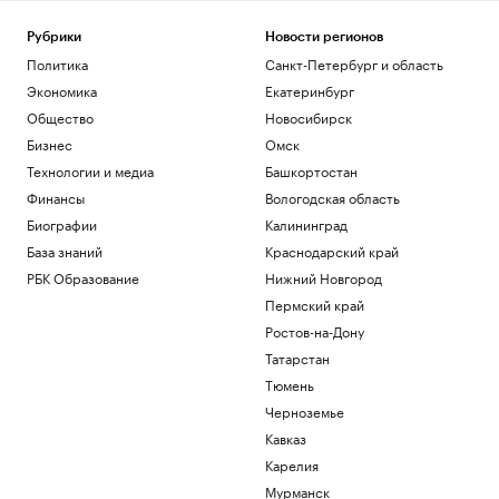
Минфин разработал законопроект об
акцизе на импортную сталь
Рубрики
Новости регионов
Бизнес
Политика
Санкт-Петербург и область
Власти задумались о налоговых льготах
Экономика
Екатеринбург
для пострадавших продавцов WB
Общество
Новосибирск
Экономика
Сети бургерных ответили на тесты
Бизнес
Омск
Роскачества удивлением и
Технологии и медиа
Башкортостан
несогласием
Финансы
Вологодская область
Общество
Единая Лига ВТБ на следующий сезон
Биографии
Калининград
осталась без иностранных команд
База знаний
Краснодарский край
Спорт
РБК Образование
Нижний Новгород
Как бывший посол Украины в США
Пермский край
стала фигурантом двух уголовных дел
Ростов-на-Дону
Политика
Татарстан
Загрузить еще
Тюмень
Черноземье
Кавказ
Карелия
Мурманск