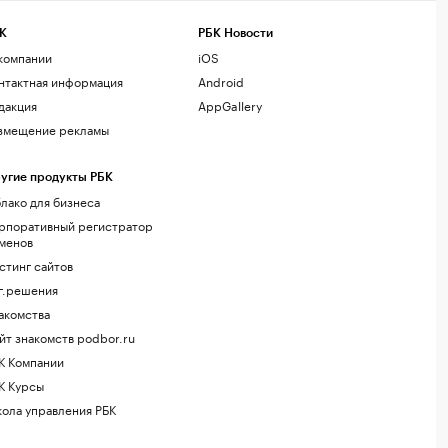
К
РБК Новости
компании
iOS
нтактная информация
Android
дакция
AppGallery
змещение рекламы
угие продукты РБК
лако для бизнеса
рпоративный регистратор
менов
стинг сайтов
г.решения
акомства
йт знакомств podbor.ru
К Компании
К Курсы
ола управления РБК