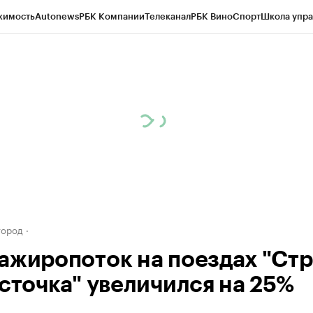
жимость
Autonews
РБК Компании
Телеканал
РБК Вино
Спорт
Школа упра
д
Стиль
Крипто
РБК Бизнес-среда
Дискуссионный клуб
Исследования
К
а контрагентов
Политика
Экономика
Бизнес
Технологии и медиа
Фина
город
ажиропоток на поездах "Ст
асточка" увеличился на 25%