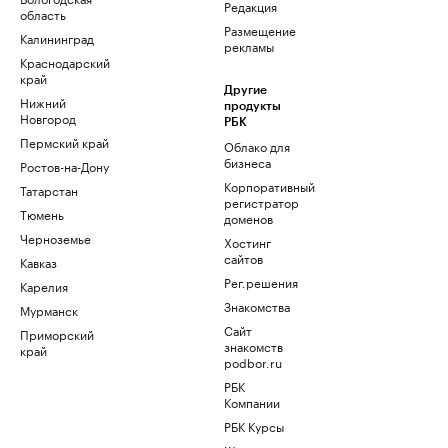
Редакция
область
Размещение
Калининград
рекламы
Краснодарский
край
Другие
Нижний
продукты
Новгород
РБК
Пермский край
Облако для
бизнеса
Ростов-на-Дону
Корпоративный
Татарстан
регистратор
Тюмень
доменов
Черноземье
Хостинг
сайтов
Кавказ
Рег.решения
Карелия
Знакомства
Мурманск
Сайт
Приморский
знакомств
край
podbor.ru
РБК
Компании
РБК Курсы