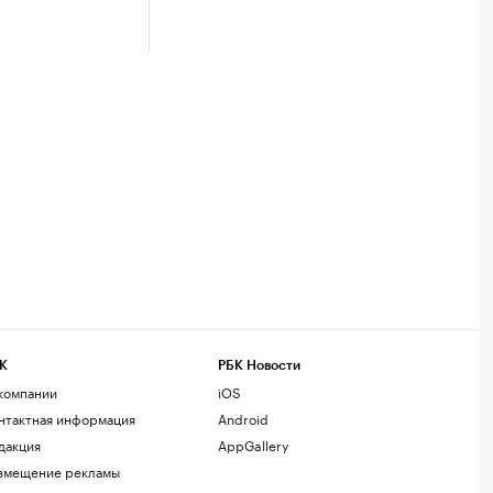
К
РБК Новости
компании
iOS
нтактная информация
Android
дакция
AppGallery
змещение рекламы