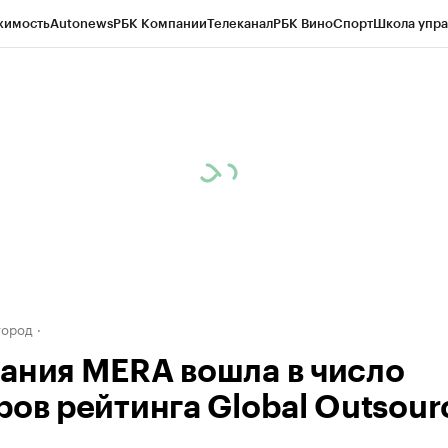
жимость
Autonews
РБК Компании
Телеканал
РБК Вино
Спорт
Школа упра
д
Стиль
Крипто
РБК Бизнес-среда
Дискуссионный клуб
Исследования
К
а контрагентов
Политика
Экономика
Бизнес
Технологии и медиа
Фина
город
ания MERA вошла в число
ров рейтинга Global Outsour