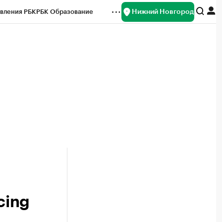
Нижний Новгород
вления РБК
РБК Образование
редитные рейтинги
Франшизы
нсы
Рынок наличной валюты
cing