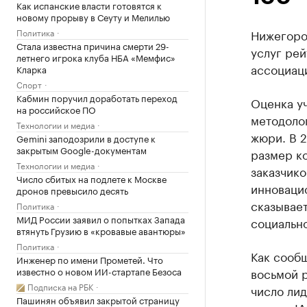
Как испанские власти готовятся к
новому прорыву в Сеуту и Мелилью
Политика
Нижегоро
Стала известна причина смерти 29-
услуг рей
летнего игрока клуба НБА «Мемфис»
ассоциаци
Кларка
Спорт
Кабмин поручил доработать переход
Оценка у
на российское ПО
методоло
Технологии и медиа
жюри. В 2
Gemini заподозрили в доступе к
закрытым Google-документам
размер ко
Технологии и медиа
заказчико
Число сбитых на подлете к Москве
инноваци
дронов превысило десять
сказывает
Политика
МИД России заявил о попытках Запада
социально
втянуть Грузию в «кровавые авантюры»
Политика
Как сообщ
Инженер по имени Прометей. Что
известно о новом ИИ-стартапе Безоса
восьмой р
Подписка на РБК
число лид
Пашинян объявил закрытой страницу