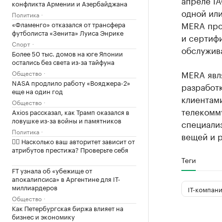
апреле I
конфликта Армении и Азербайджана
одной или
Политика
MERA про
«Фламенго» отказался от трансфера
футболиста «Зенита» Луиса Энрике
и сертифи
Спорт
обслужив
Более 50 тыс. домов на юге Японии
остались без света из-за тайфуна
MERA явл
Общество
NASA продлило работу «Вояджера-2»
разработк
еще на один год
клиентам
Общество
телекомм
Axios рассказал, как Трамп оказался в
ловушке из-за войны и памятников
специали
Политика
вещей и 
✍🏻 Насколько ваш авторитет зависит от
атрибутов престижа? Проверьте себя
Теги
FT узнала об «убежище от
апокалипсиса» в Аргентине для IT-
миллиардеров
IT-компан
Общество
Как Петербургская биржа влияет на
бизнес и экономику