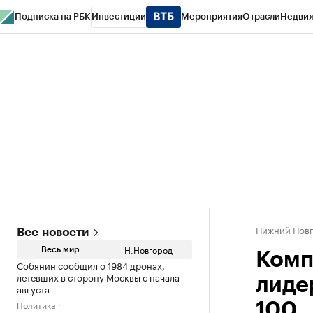
Подписка на РБК
Инвестиции
Мероприятия
Отрасли
Недви
РБК Курсы
РБК Life
Тренды
Визионеры
Национальные проекты
Горо
Газета
Спецпроекты СПб
Конференции СПб
Спецпроекты
Проверк
Нижний Нов
Все новости
Н.Новгород
Весь мир
Комп
Собянин сообщил о 1984 дронах,
летевших в сторону Москвы с начала
лиде
августа
Политика
100