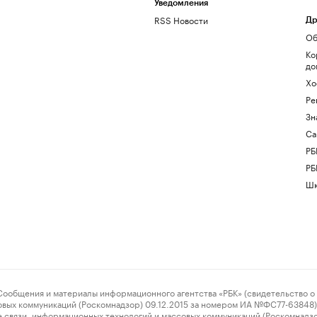
Уведомления
RSS Новости
Др
Об
Ко
до
Хо
Ре
Зн
Са
РБ
РБ
Шк
ения и материалы информационного агентства «РБК» (свидетельство о 
овых коммуникаций (Роскомнадзор) 09.12.2015 за номером ИА №ФС77-63848) 
 связи, информационных технологий и массовых коммуникаций (Роскомнадз