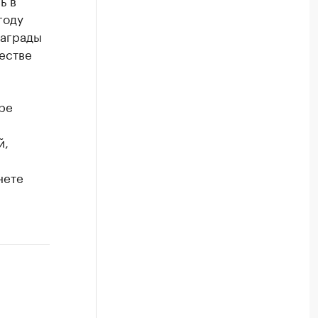
ь в
году
Награды
честве
ре
й,
нете