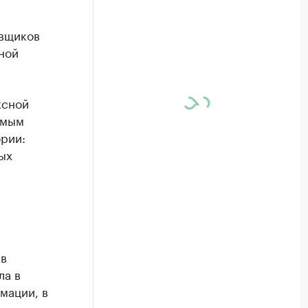
авщиков
ной
ксной
имым
рии:
ых
 в
ла в
мации, в