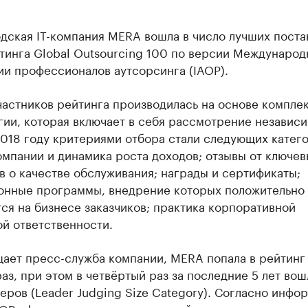
дская IT-компания MERA вошла в число лучших пост
тинга Global Outsourcing 100 по версии Международ
и профессионалов аутсорсинга (IAOP). ​
частников рейтинга производилась на основе компле
гии, которая включает в себя рассмотрение независ
018 году критериями отбора стали следующих катего
мпании и динамика роста доходов; отзывы от ключев
в о качестве обслуживания; награды и сертификаты;
онные программы, внедрение которых положительно
ся на бизнесе заказчиков; практика корпоративной
й ответственности.
ает пресс-служба компании, MERA попала в рейтинг
аз, при этом в четвёртый раз за последние 5 лет вош
еров (Leader Judging Size Category). Согласно инфор