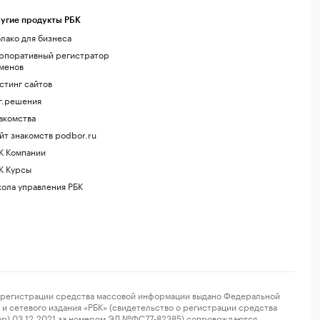
угие продукты РБК
лако для бизнеса
рпоративный регистратор
менов
стинг сайтов
г.решения
акомства
йт знакомств podbor.ru
К Компании
К Курсы
ола управления РБК
регистрации средства массовой информации выдано Федеральной
и сетевого издания «РБК» (свидетельство о регистрации средства
ор) 03.12.2021 за номером ЭЛ №ФС77-82385) сопровождаются