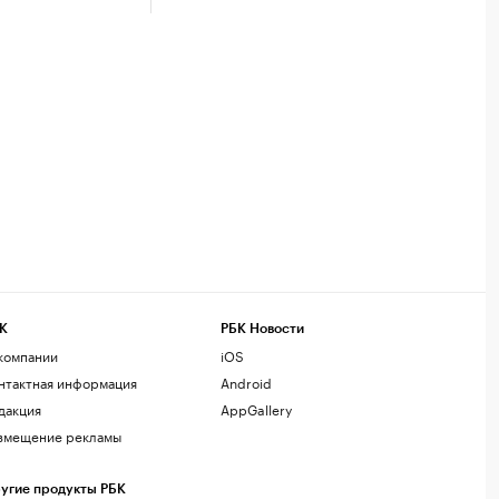
К
РБК Новости
компании
iOS
нтактная информация
Android
дакция
AppGallery
змещение рекламы
угие продукты РБК