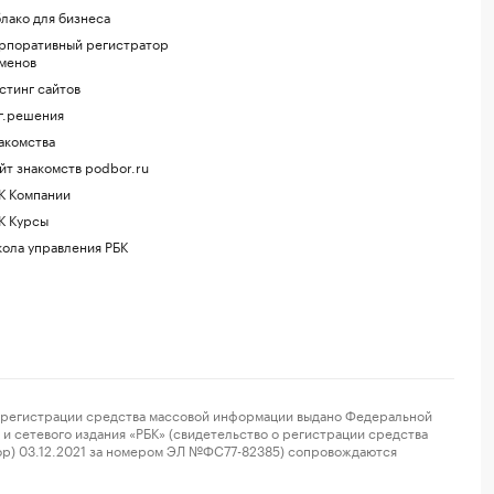
лако для бизнеса
рпоративный регистратор
менов
стинг сайтов
г.решения
акомства
йт знакомств podbor.ru
К Компании
К Курсы
ола управления РБК
регистрации средства массовой информации выдано Федеральной
и сетевого издания «РБК» (свидетельство о регистрации средства
ор) 03.12.2021 за номером ЭЛ №ФС77-82385) сопровождаются