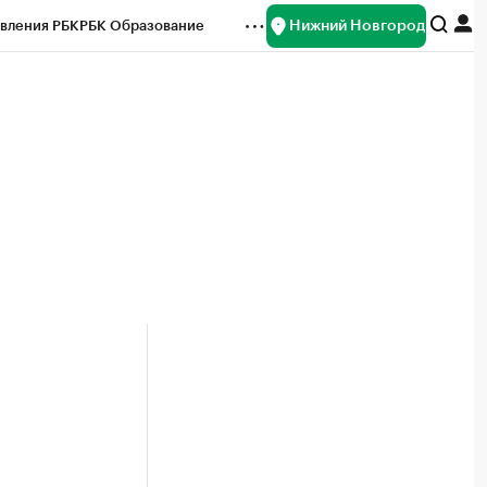
Нижний Новгород
вления РБК
РБК Образование
редитные рейтинги
Франшизы
нсы
Рынок наличной валюты