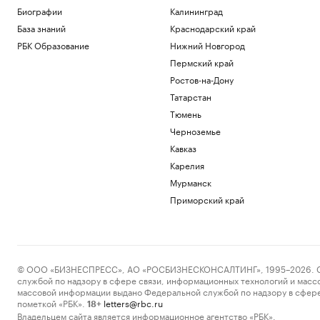
На подлете к Москве сбили три
Биографии
Калининград
беспилотника
База знаний
Краснодарский край
Политика
РБК Образование
Нижний Новгород
В Грузии назвали причину полного
блэкаута в стране
Пермский край
Общество
Ростов-на-Дону
В Германии увидели «сценарий
Татарстан
теракта» в инциденте с дроном в
аэропорту
Тюмень
Политика
Черноземье
Украина признала угрозой
Кавказ
нацбезопасности актрису из сериала
Карелия
«СашаТаня»
Мурманск
Политика
Reuters раскрыл одну из крупнейших
Приморский край
уступок Ирану в конфликте с США
Политика
Загрузить еще
© ООО «БИЗНЕСПРЕСС», АО «РОСБИЗНЕСКОНСАЛТИНГ», 1995–2026. Сообщ
службой по надзору в сфере связи, информационных технологий и масс
массовой информации выдано Федеральной службой по надзору в сфере
пометкой «РБК».
letters@rbc.ru
18+
Владельцем сайта является информационное агентство «РБК».