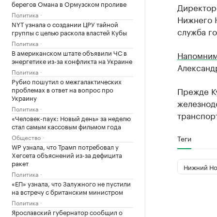
берегов Омана в Ормузском проливе
Директор
Политика
Нижнего Н
NYT узнала о создании ЦРУ тайной
служба г
группы с целью раскола властей Кубы
Политика
В американском штате объявили ЧС в
Напомни
энергетике из-за конфликта на Украине
Александр
Политика
Рубио пошутил о межгалактических
проблемах в ответ на вопрос про
Прежде Ку
Украину
железнод
Политика
транспор
«Человек-паук: Новый день» за неделю
стал самым кассовым фильмом года
Общество
Теги
WP узнала, что Трамп потребовал у
Хегсета объяснений из-за дефицита
ракет
Нижний Но
Политика
«ЕП» узнала, что Залужного не пустили
на встречу с британским министром
Политика
Ярославский губернатор сообщил о