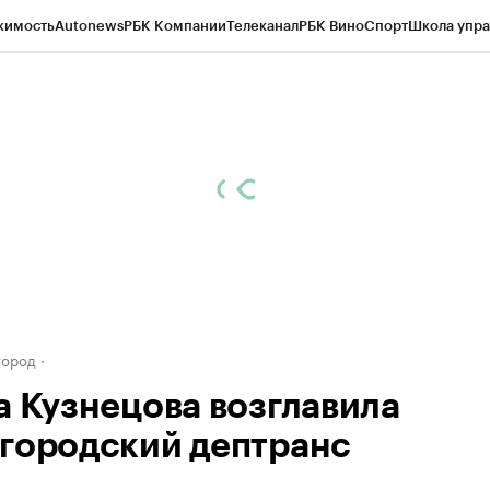
жимость
Autonews
РБК Компании
Телеканал
РБК Вино
Спорт
Школа упра
д
Стиль
Крипто
РБК Бизнес-среда
Дискуссионный клуб
Исследования
К
а контрагентов
Политика
Экономика
Бизнес
Технологии и медиа
Фина
город
а Кузнецова возглавила
городский дептранс