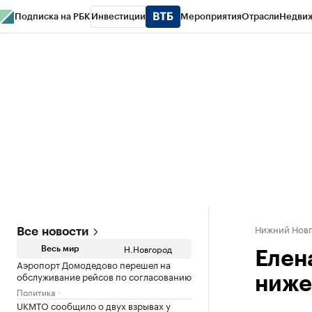
Подписка на РБК
Инвестиции
Мероприятия
Отрасли
Недви
РБК Курсы
РБК Life
Тренды
Визионеры
Национальные проекты
Горо
Газета
Спецпроекты СПб
Конференции СПб
Спецпроекты
Проверк
Нижний Нов
Все новости
Н.Новгород
Весь мир
Елен
Аэропорт Домодедово перешел на
обслуживание рейсов по согласованию
ниже
Политика
UKMTO сообщило о двух взрывах у