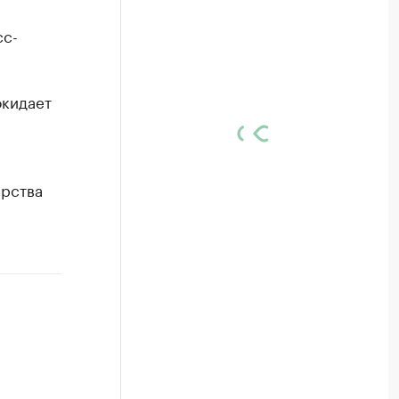
сс-
окидает
ерства