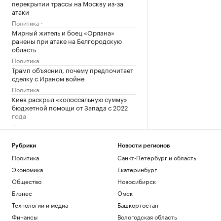
перекрытии трассы на Москву из-за
атаки
Политика
Мирный житель и боец «Орлана»
ранены при атаке на Белгородскую
область
Политика
Трамп объяснил, почему предпочитает
сделку с Ираном войне
Политика
Киев раскрыл «колоссальную сумму»
бюджетной помощи от Запада с 2022
года
Политика
Число закрытых за ночь российских
аэропортов выросло до восьми
Рубрики
Новости регионов
Политика
Политика
Санкт-Петербург и область
Залужный заявил, что Киев исчерпал
Экономика
Екатеринбург
ресурс вооружений в конфликте
Общество
Новосибирск
Политика
Бизнес
Омск
Лантратова заявила, что судьба более
300 курян неизвестна после вторжения
Технологии и медиа
Башкортостан
Политика
Финансы
Вологодская область