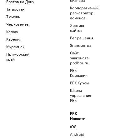
Ростов-на-Дону
Корпоративный
Татарстан
регистратор
Тюмень
доменов
Черноземье
Хостинг
сайтов
Кавказ
Рег.решения
Карелия
Знакомства
Мурманск
Сайт
Приморский
знакомств
край
podbor.ru
РБК
Компании
РБК Курсы
Школа
управления
РБК
РБК
Новости
iOS
Android