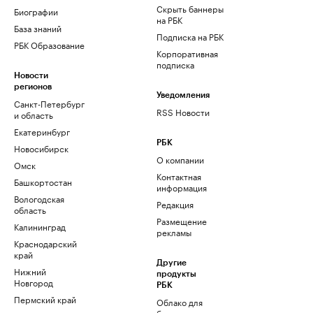
Скрыть баннеры
Биографии
на РБК
База знаний
Подписка на РБК
РБК Образование
Корпоративная
подписка
Новости
регионов
Уведомления
Санкт-Петербург
RSS Новости
и область
Екатеринбург
РБК
Новосибирск
О компании
Омск
Контактная
Башкортостан
информация
Вологодская
Редакция
область
Размещение
Калининград
рекламы
Краснодарский
край
Другие
Нижний
продукты
Новгород
РБК
Пермский край
Облако для
бизнеса