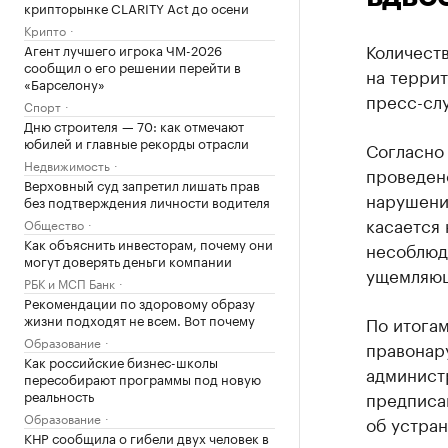
крипторынке CLARITY Act до осени
Крипто
Количест
Агент лучшего игрока ЧМ-2026
сообщил о его решении перейти в
на терри
«Барселону»
пресс-сл
Спорт
Дню строителя — 70: как отмечают
юбилей и главные рекорды отрасли
Согласно
Недвижимость
проведено
Верховный суд запретил лишать прав
нарушени
без подтверждения личности водителя
касается 
Общество
Как объяснить инвесторам, почему они
несоблюде
могут доверять деньги компании
ущемляющ
РБК и МСП Банк
Рекомендации по здоровому образу
жизни подходят не всем. Вот почему
По итогам
Образование
правонар
Как российские бизнес-школы
администр
пересобирают программы под новую
реальность
предписа
Образование
об устра
КНР сообщила о гибели двух человек в