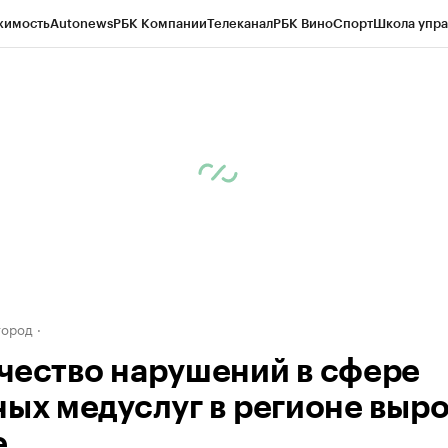
жимость
Autonews
РБК Компании
Телеканал
РБК Вино
Спорт
Школа упра
д
Стиль
Крипто
РБК Бизнес-среда
Дискуссионный клуб
Исследования
К
а контрагентов
Политика
Экономика
Бизнес
Технологии и медиа
Фина
город
чество нарушений в сфере
ных медуслуг в регионе выр
е