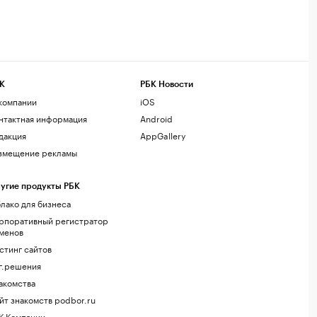
К
РБК Новости
компании
iOS
нтактная информация
Android
дакция
AppGallery
змещение рекламы
угие продукты РБК
лако для бизнеса
рпоративный регистратор
менов
стинг сайтов
г.решения
акомства
йт знакомств podbor.ru
К Компании