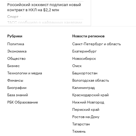
Российский хоккеист подписал новый
контракт в НХЛ на $2,2 млн
Спорт
ТАСС сообщило о найденных хакерами
документах об ударах ВСУ по
терминалам
Рубрики
Новости регионов
Политика
Политика
Санкт-Петербург и область
Атаки и эвакуации на объектах
Wildberries. Главное на 7 августа
Экономика
Екатеринбург
Бизнес
Общество
Новосибирск
ИНФИНИТУМ и «Альфа-Капитал»
Бизнес
Омск
перевели обслуживание ПИФ на
Технологии и медиа
Башкортостан
цифровую модель
Финансы
Вологодская область
Компании
Биографии
Калининград
Загрузить еще
База знаний
Краснодарский край
РБК Образование
Нижний Новгород
Пермский край
Ростов-на-Дону
Татарстан
Тюмень