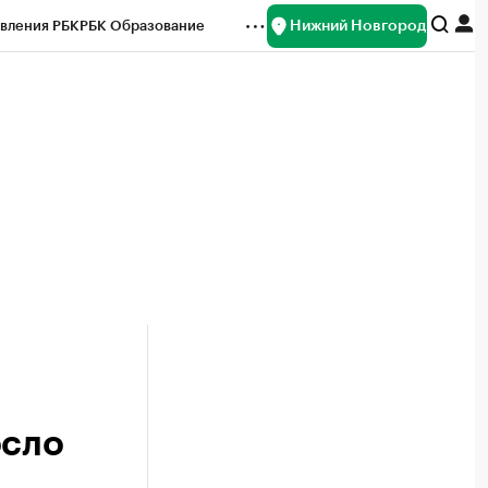
Нижний Новгород
вления РБК
РБК Образование
редитные рейтинги
Франшизы
нсы
Рынок наличной валюты
осло