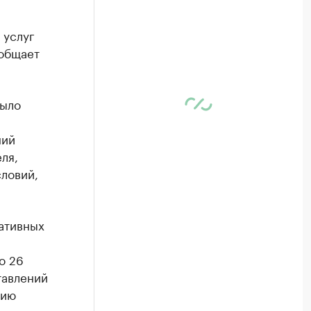
 услуг
ообщает
было
ний
ля,
словий,
ативных
о 26
тавлений
нию