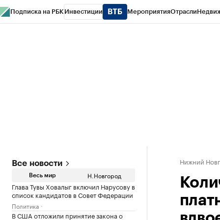
Подписка на РБК
Инвестиции
Мероприятия
Отрасли
Недви
РБК Курсы
РБК Life
Тренды
Визионеры
Национальные проекты
Горо
Газета
Спецпроекты СПб
Конференции СПб
Спецпроекты
Проверк
Нижний Нов
Все новости
Н.Новгород
Весь мир
Коли
Глава Тувы Ховалыг включил Нарусову в
список кандидатов в Совет Федерации
плат
Политика
В США отложили принятие закона о
вдво