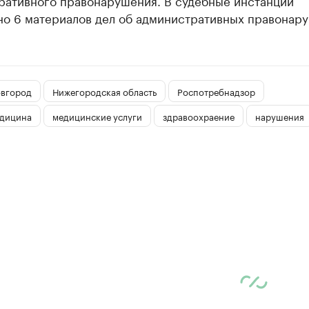
ративного правонарушения. В судебные инстанции
но 6 материалов дел об административных правонар
вгород
Нижегородская область
Роспотребнадзор
едицина
медицинские услуги
здравоохраение
нарушения