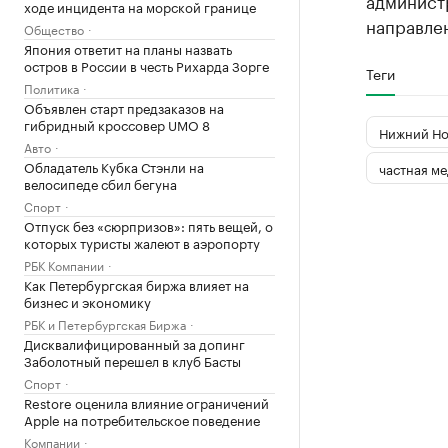
админист
ходе инцидента на морской границе
направле
Общество
Япония ответит на планы назвать
остров в России в честь Рихарда Зорге
Теги
Политика
Объявлен старт предзаказов на
гибридный кроссовер UMO 8
Нижний Но
Авто
Обладатель Кубка Стэнли на
частная м
велосипеде сбил бегуна
Спорт
Отпуск без «сюрпризов»: пять вещей, о
которых туристы жалеют в аэропорту
РБК Компании
Как Петербургская биржа влияет на
бизнес и экономику
РБК и Петербургская Биржа
Дисквалифицированный за допинг
Заболотный перешел в клуб Басты
Спорт
Restore оценила влияние ограничений
Apple на потребительское поведение
Компании