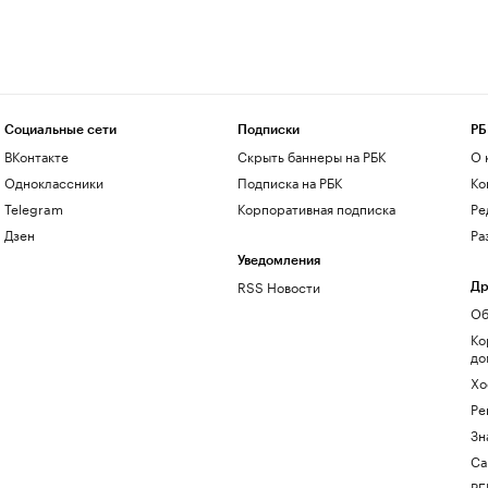
Социальные сети
Подписки
РБ
ВКонтакте
Скрыть баннеры на РБК
О 
Одноклассники
Подписка на РБК
Ко
Telegram
Корпоративная подписка
Ре
Дзен
Ра
Уведомления
RSS Новости
Др
Об
Ко
до
Хо
Ре
Зн
Са
РБ