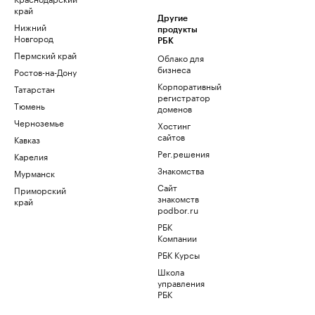
край
Другие
Нижний
продукты
Новгород
РБК
Пермский край
Облако для
бизнеса
Ростов-на-Дону
Корпоративный
Татарстан
регистратор
Тюмень
доменов
Черноземье
Хостинг
сайтов
Кавказ
Рег.решения
Карелия
Знакомства
Мурманск
Сайт
Приморский
знакомств
край
podbor.ru
РБК
Компании
РБК Курсы
Школа
управления
РБК