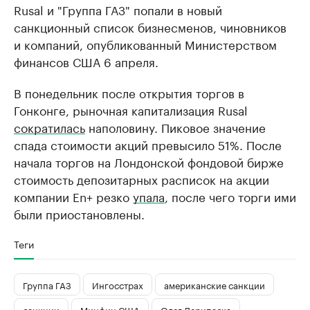
Rusal и "Группа ГАЗ" попали в новый
санкционный список бизнесменов, чиновников
и компаний, опубликованный Министерством
финансов США 6 апреля.
В понедельник после открытия торгов в
Гонконге, рыночная капитализация Rusal
сократилась
наполовину. Пиковое значение
спада стоимости акций превысило 51%. После
начала торгов на Лондонской фондовой бирже
стоимость депозитарных расписок на акции
компании En+ резко
упала
, после чего торги ими
были приостановлены.
Теги
Группа ГАЗ
Ингосстрах
американские санкции
санкции
Минфин США
Олег Дерипаска