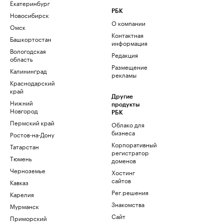
Екатеринбург
РБК
Новосибирск
О компании
Омск
Контактная
Башкортостан
информация
Вологодская
Редакция
область
Размещение
Калининград
рекламы
Краснодарский
край
Другие
Нижний
продукты
Новгород
РБК
Пермский край
Облако для
бизнеса
Ростов-на-Дону
Корпоративный
Татарстан
регистратор
Тюмень
доменов
Черноземье
Хостинг
сайтов
Кавказ
Рег.решения
Карелия
Знакомства
Мурманск
Сайт
Приморский