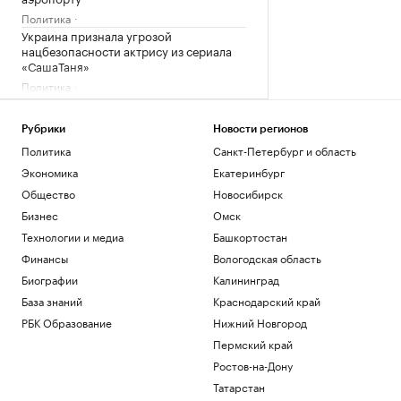
Политика
Украина признала угрозой
нацбезопасности актрису из сериала
«СашаТаня»
Политика
Reuters раскрыл одну из крупнейших
уступок Ирану в конфликте с США
Рубрики
Новости регионов
Политика
Политика
Санкт-Петербург и область
Три российских аэропорта закрыли для
полетов
Экономика
Екатеринбург
Политика
Общество
Новосибирск
Wildberries начала подготовку к
Бизнес
Омск
запуску собственного мессенджера
Технологии и медиа
Башкортостан
Технологии и медиа
Финансы
Вологодская область
США потребуют от ряда иммигрантов
залоги до $250 тыс. для получения виз
Биографии
Калининград
Политика
База знаний
Краснодарский край
РБК Образование
Нижний Новгород
Загрузить еще
Пермский край
Ростов-на-Дону
Татарстан