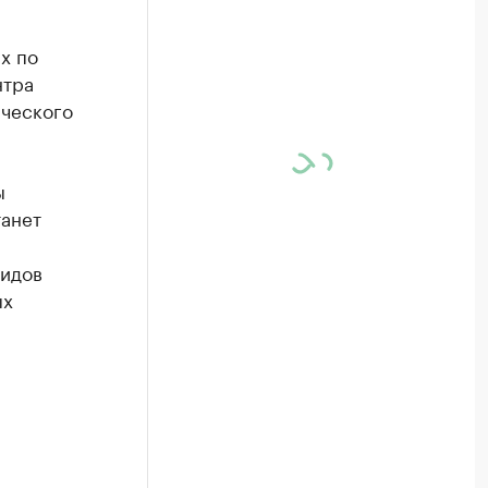
х по
нтра
ического
ы
танет
видов
ых