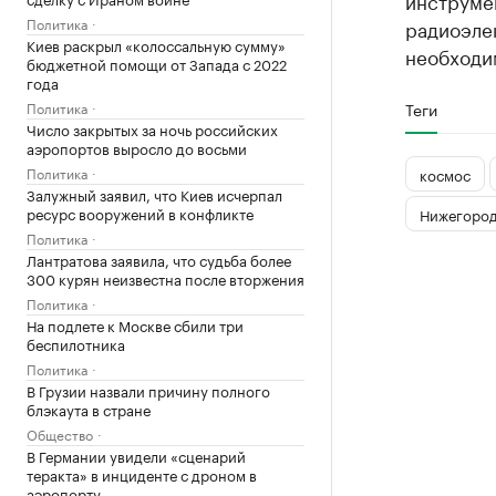
инструмен
Политика
радиоэле
Киев раскрыл «колоссальную сумму»
необходи
бюджетной помощи от Запада с 2022
года
Политика
Теги
Число закрытых за ночь российских
аэропортов выросло до восьми
Политика
космос
Залужный заявил, что Киев исчерпал
ресурс вооружений в конфликте
Нижегород
Политика
Лантратова заявила, что судьба более
300 курян неизвестна после вторжения
Политика
На подлете к Москве сбили три
беспилотника
Политика
В Грузии назвали причину полного
блэкаута в стране
Общество
В Германии увидели «сценарий
теракта» в инциденте с дроном в
аэропорту