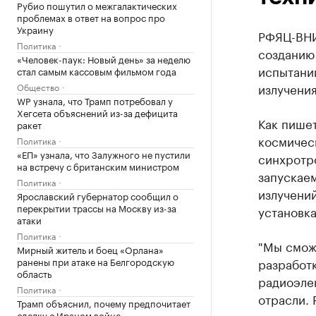
Рубио пошутил о межгалактических
проблемах в ответ на вопрос про
Украину
РФЯЦ-ВНИ
Политика
созданию
«Человек-паук: Новый день» за неделю
испытани
стал самым кассовым фильмом года
излучения
Общество
WP узнала, что Трамп потребовал у
Хегсета объяснений из-за дефицита
Как пише
ракет
космическ
Политика
«ЕП» узнала, что Залужного не пустили
синхротр
на встречу с британским министром
запускае
Политика
излучени
Ярославский губернатор сообщил о
перекрытии трассы на Москву из-за
установка
атаки
Политика
"Мы смож
Мирный житель и боец «Орлана»
ранены при атаке на Белгородскую
разработ
область
радиоэле
Политика
отрасли.
Трамп объяснил, почему предпочитает
сделку с Ираном войне