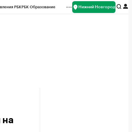
Нижний Новгород
вления РБК
РБК Образование
редитные рейтинги
Франшизы
нсы
Рынок наличной валюты
 на