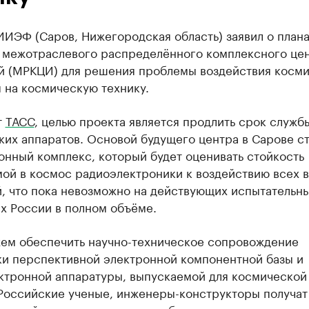
ИЭФ (Саров, Нижегородская область) заявил о плана
 межотраслевого распределённого комплексного це
й (МРКЦИ) для решения проблемы воздействия косм
 на космическую технику.
т
ТАСС
, целью проекта является продлить срок служб
их аппаратов. Основой будущего центра в Сарове с
онный комплекс, который будет оценивать стойкость
мой в космос радиоэлектроники к воздействию всех 
й, что пока невозможно на действующих испытательн
х России в полном объёме.
ем обеспечить научно-техническое сопровождение
ки перспективной электронной компонентной базы и
ктронной аппаратуры, выпускаемой для космической
 Российские ученые, инженеры-конструкторы получат