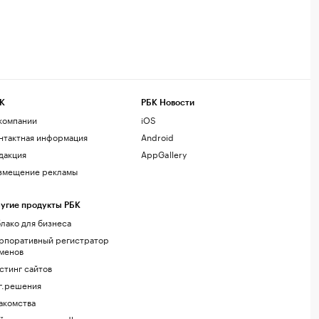
К
РБК Новости
компании
iOS
нтактная информация
Android
дакция
AppGallery
змещение рекламы
угие продукты РБК
лако для бизнеса
рпоративный регистратор
менов
стинг сайтов
г.решения
акомства
йт знакомств podbor.ru