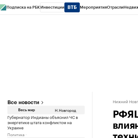
Подписка на РБК
Инвестиции
Мероприятия
Отрасли
Недви
РБК Курсы
РБК Life
Тренды
Визионеры
Национальные проекты
Горо
Газета
Спецпроекты СПб
Конференции СПб
Спецпроекты
Проверк
Нижний Нов
Все новости
Н.Новгород
Весь мир
РФЯЦ
Губернатор Индианы объяснил ЧС в
энергетике штата конфликтом на
влия
Украине
Политика
техн