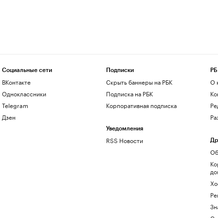
Социальные сети
Подписки
РБ
ВКонтакте
Скрыть баннеры на РБК
О 
Одноклассники
Подписка на РБК
Ко
Telegram
Корпоративная подписка
Ре
Дзен
Ра
Уведомления
RSS Новости
Др
Об
Ко
до
Хо
Ре
Зн
Са