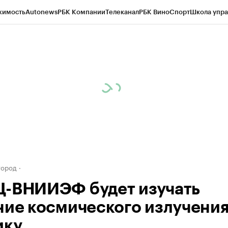
жимость
Autonews
РБК Компании
Телеканал
РБК Вино
Спорт
Школа упра
д
Стиль
Крипто
РБК Бизнес-среда
Дискуссионный клуб
Исследования
К
а контрагентов
Политика
Экономика
Бизнес
Технологии и медиа
Фина
город
-ВНИИЭФ будет изучать
ние космического излучения
ику